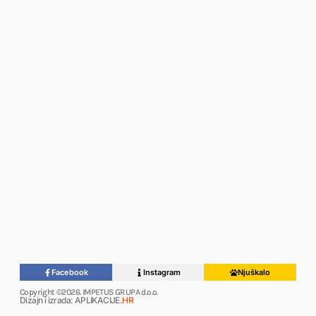
Facebook
Instagram
Njuškalo
Copyright ©2026. IMPETUS GRUPA d.o.o.
Dizajn i izrada: APLIKACIJE
.HR