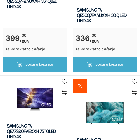
QE55Q7F2AUXXH 55" QLED
UHD 4K
SAMSUNG TV
QE50Q7FAAUXXH 50 QLED
UHD 4K
00
00
399,
336,
EUR
EUR
za jednokratno plaćanje
za jednokratno plaćanje
Dodaj u košaricu
Dodaj u košaricu
%
SAMSUNG TV
QE77S90FAEXXH 75" OLED
UHD 4K
SAMSUNG TV