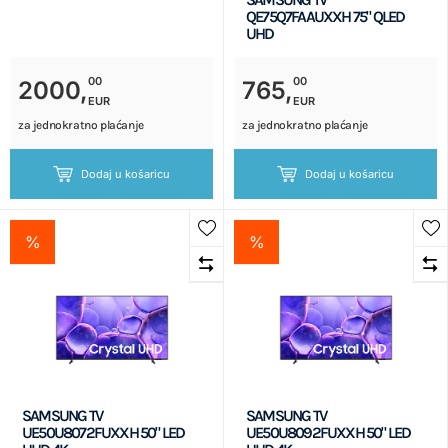
QE75Q7FAAUXXH 75" QLED
UHD
00
00
2000,
765,
EUR
EUR
za jednokratno plaćanje
za jednokratno plaćanje
Dodaj u košaricu
Dodaj u košaricu
%
%
SAMSUNG TV
SAMSUNG TV
UE50U8072FUXXH 50" LED
UE50U8092FUXXH 50" LED