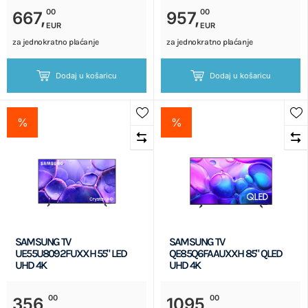
00
00
667,
957,
EUR
EUR
za jednokratno plaćanje
za jednokratno plaćanje
Dodaj u košaricu
Dodaj u košaricu
%
%
SAMSUNG TV
SAMSUNG TV
UE55U8092FUXXH 55" LED
QE85Q6FAAUXXH 85" QLED
UHD 4K
UHD 4K
00
00
356,
1095,