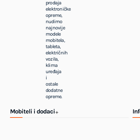
prodaja
elektroničke
opreme,
nudimo
najnovije
modele
mobitela,
tableta,
električnih
vozila,
klima
uređaja
i
ostale
dodatne
opreme.
Mobiteli i dodaci
In
+