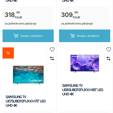
UHD 4K
UHD 4K
00
00
318,
309,
EUR
EUR
za jednokratno plaćanje
za jednokratno plaćanje
Dodaj u košaricu
Dodaj u košaricu
%
SAMSUNG TV
UE85U8072FUXXH 85" LED
UHD 4K
SAMSUNG TV
UE75U8072FUXXH 75" LED
UHD 4K