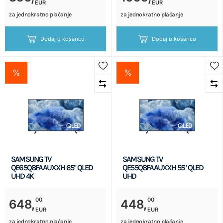
EUR
EUR
za jednokratno plaćanje
za jednokratno plaćanje
Dodaj u košaricu
Dodaj u košaricu
%
%
SAMSUNG TV
SAMSUNG TV
QE65Q8FAAUXXH 65" QLED
QE55Q8FAAUXXH 55" QLED
UHD 4K
UHD
00
00
648,
448,
EUR
EUR
za jednokratno plaćanje
za jednokratno plaćanje