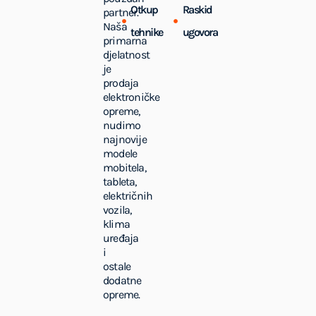
Otkup
Raskid
partner.
Naša
tehnike
ugovora
primarna
djelatnost
je
prodaja
elektroničke
opreme,
nudimo
najnovije
modele
mobitela,
tableta,
električnih
vozila,
klima
uređaja
i
ostale
dodatne
opreme.