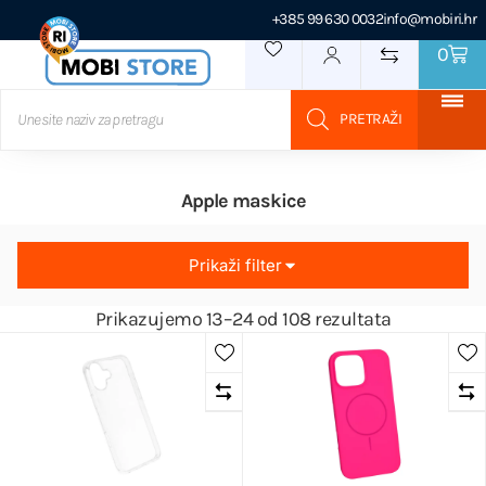
+385 99 630 0032
info@mobiri.hr
0
Apple maskice
Prikaži filter
Prikazujemo 13–24 od 108 rezultata