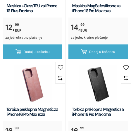
Maskica +Class TPU za iPhone
Maskica MagSafe silicone za
16 Plus Prozirna
iPhone 16 Pro Max roza
99
99
12,
14,
EUR
EUR
za jednokratno plaćanje
za jednokratno plaćanje
Dodaj u košaricu
Dodaj u košaricu
Torbica preklopna Magnetic za
Torbica preklopna Magnetic za
iPhone 16 Pro Max roza
iPhone 16 Pro Max crna
99
99
16,
16,