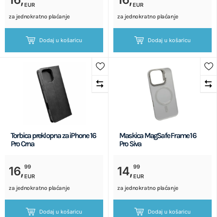
EUR
EUR
za jednokratno plaćanje
za jednokratno plaćanje
Dodaj u košaricu
Dodaj u košaricu
Torbica preklopna za iPhone 16
Maskica MagSafe Frame 16
Pro Crna
Pro Siva
99
99
16,
14,
EUR
EUR
za jednokratno plaćanje
za jednokratno plaćanje
Dodaj u košaricu
Dodaj u košaricu