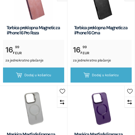
Torbica preklopna Magnetic za
Torbica preklopna Magnetic za
iPhone 16 Pro Roza
iPhone 16 Crna
99
99
16,
16,
EUR
EUR
za jednokratno plaćanje
za jednokratno plaćanje
Dodaj u košaricu
Dodaj u košaricu
Maskica MagSafe Frame za
Maskica MagSafe Frame za