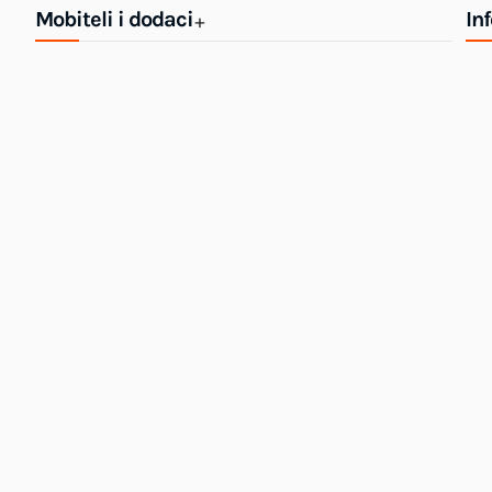
Mobiteli i dodaci
In
+