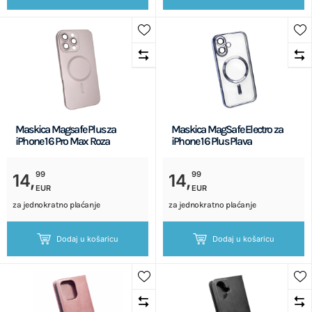
Maskica Magsafe Plus za
Maskica MagSafe Electro za
iPhone 16 Pro Max Roza
iPhone 16 Plus Plava
99
99
14,
14,
EUR
EUR
za jednokratno plaćanje
za jednokratno plaćanje
Dodaj u košaricu
Dodaj u košaricu