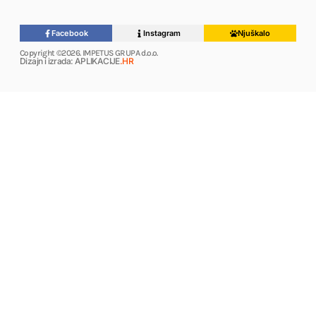
Facebook
Instagram
Njuškalo
Copyright ©2026. IMPETUS GRUPA d.o.o.
Dizajn i izrada: APLIKACIJE
.HR