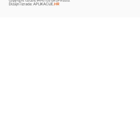
Copyright ©2026. IMPETUS GRUPA d.o.o.
Dizajn i izrada: APLIKACIJE
.HR