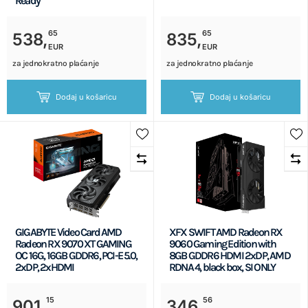
Ready
65
65
538,
835,
EUR
EUR
za jednokratno plaćanje
za jednokratno plaćanje
Dodaj u košaricu
Dodaj u košaricu
GIGABYTE Video Card AMD
XFX SWIFT AMD Radeon RX
Radeon RX 9070 XT GAMING
9060 Gaming Edition with
OC 16G, 16GB GDDR6, PCI-E 5.0,
8GB GDDR6 HDMI 2xDP, AMD
2xDP, 2xHDMI
RDNA 4, black box, SI ONLY
15
56
901,
346,