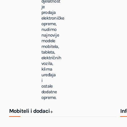
djelatnost
je
prodaja
elektroničke
opreme,
nudimo
najnovije
modele
mobitela,
tableta,
električnih
vozila,
klima
uređaja
i
ostale
dodatne
opreme.
Mobiteli i dodaci
In
+