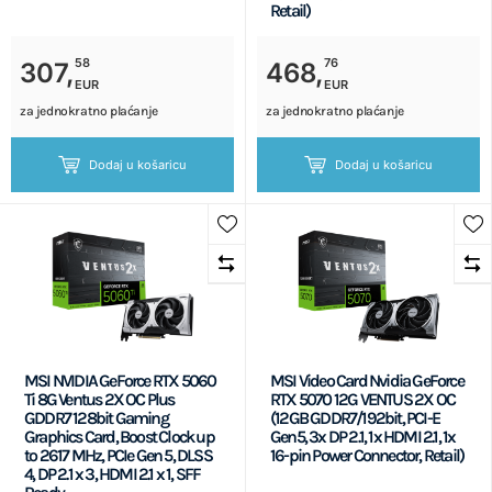
Retail)
58
76
307,
468,
EUR
EUR
za jednokratno plaćanje
za jednokratno plaćanje
Dodaj u košaricu
Dodaj u košaricu
MSI NVIDIA GeForce RTX 5060
MSI Video Card Nvidia GeForce
Ti 8G Ventus 2X OC Plus
RTX 5070 12G VENTUS 2X OC
GDDR7 128bit Gaming
(12GB GDDR7/192bit, PCI-E
Graphics Card, Boost Clock up
Gen5, 3x DP 2.1, 1x HDMI 2.1, 1x
to 2617 MHz, PCIe Gen 5, DLSS
16-pin Power Connector, Retail)
4, DP 2.1 x 3, HDMI 2.1 x 1, SFF