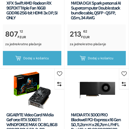
XFX Swift AMD Radeon RX
NVIDIA DGX Spark personal AI
9070XT Triple Fan 16GB
Supercomputer Double stack
GDDR6 256-bit HDMI 3x DP, SI
bundle cable, QSFP - QSFP,
ONLY
0.5m, 34 AWG
12
62
807,
213,
EUR
EUR
za jednokratno plaćanje
za jednokratno plaćanje
Dodaj u košaricu
Dodaj u košaricu
GIGABYTE Video Card NVidia
NVIDIA RTX 5000 PRO
GeForce RTX 5060 Ti
Blackwell PCI-Express x16 Gen
WINDFORCE MAX OC 8G, 8GB
5.0, 11,2cm H x 26,7cm L FHFL