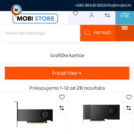
+385 99 630 0032
info@mobiri.hr
0
Grafičke kartice
Prikaži filter
Prikazujemo 1–12 od 28 rezultata