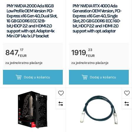
PNY NVIDIA 2000 Ada 16GB
PNY NVIDIA RTX 4000 Ada
LowProfile OEM Version PCI-
Generation OEM Version, PCI-
Express x16 Gen 4.0, Dual Slot,
Express x16 Gen 4.0, Single
16 GB GDDR6 ECC 128-
Slot, 20 GB GDDR6 ECC 160-
bit,HDCP 2.2 and HDMI 2.0
bit, HDCP 2.2 and HDMI 2.0
support with opt. Adapter 4x
support with opt. adapter
Mini DP 1.4a 1x LP bracket
17
23
847,
1919,
EUR
EUR
za jednokratno plaćanje
za jednokratno plaćanje
Dodaj u košaricu
Dodaj u košaricu