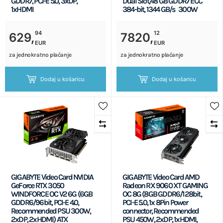
GDDR7, PCI-E 5.0, 3xDP,
Dual Slot,48 GB GDDR7 ECC
1xHDMI
384-bit, 1344 GB/s 300W
94
12
629,
7820,
EUR
EUR
za jednokratno plaćanje
za jednokratno plaćanje
Dodaj u košaricu
Dodaj u košaricu
GIGABYTE Video Card NVIDIA
GIGABYTE Video Card AMD
GeForce RTX 3050
Radeon RX 9060 XT GAMING
WINDFORCE OC V2 6G (6GB
OC 8G (8GB GDDR6/128bit,
GDDR6/96bit, PCI-E 4.0,
PCI-E 5.0, 1x 8Pin Power
Recommended PSU 300W,
connector, Recommended
2xDP, 2xHDMI) ATX
PSU 450W, 2xDP, 1xHDMI,