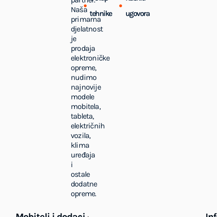
Naša
tehnike
ugovora
primarna
djelatnost
je
prodaja
elektroničke
opreme,
nudimo
najnovije
modele
mobitela,
tableta,
električnih
vozila,
klima
uređaja
i
ostale
dodatne
opreme.
Mobiteli i dodaci
In