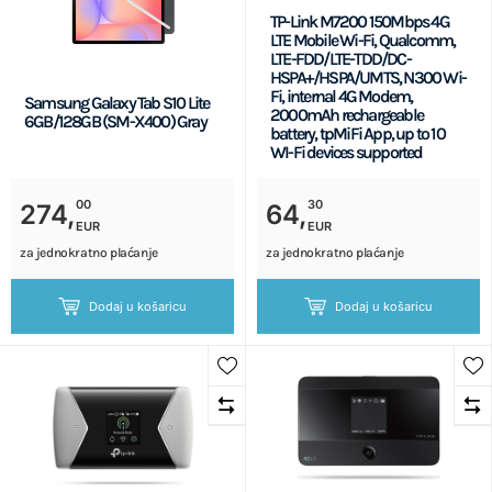
TP-Link M7200 150Mbps 4G
LTE Mobile Wi-Fi, Qualcomm,
LTE-FDD/LTE-TDD/DC-
HSPA+/HSPA/UMTS, N300 Wi-
Fi, internal 4G Modem,
Samsung Galaxy Tab S10 Lite
2000mAh rechargeable
6GB/128GB (SM-X400) Gray
battery, tpMiFi App, up to 10
WI-Fi devices supported
00
30
274,
64,
EUR
EUR
za jednokratno plaćanje
za jednokratno plaćanje
Dodaj u košaricu
Dodaj u košaricu