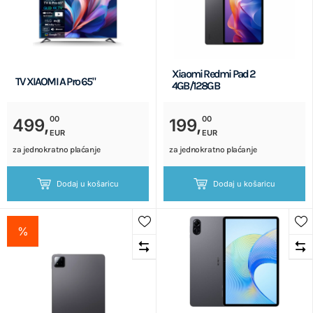
Xiaomi Redmi Pad 2
TV XIAOMI A Pro 65"
4GB/128GB
00
00
499,
199,
EUR
EUR
za jednokratno plaćanje
za jednokratno plaćanje
Dodaj u košaricu
Dodaj u košaricu
%