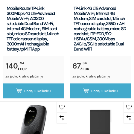
Mobile Router TP-Link
TP-Link 4G LTE Advanced
300Mbps 4G LTE-Advanced
Mobile WiFi, Internal 4G
Mobile Wi-Fi, AC1200
Modem, SIM card slot, 1.4 inch
selectable Dual Band Wi-Fi,
TFT screen display, 2550mAH
internal 4G Modem, SIM card
rechargeable battery, micro SD
slot, micro SD card slot, 1.4 inch
card slot, LTE-FDD/DC-
TFT color screen display,
HSPA+/GSM, 300Mbps
3000mAH rechargeable
2.4GHz/5GHz selectable Dual
battery, tpMiFi App
Band WiFi
94
34
140,
67,
EUR
EUR
za jednokratno plaćanje
za jednokratno plaćanje
Dodaj u košaricu
Dodaj u košaricu