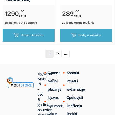
00
00
1290,
289,
EUR
EUR
za jednokratno plaćanje
za jednokratno plaćanje
Dodaj u košaricu
Dodaj u košaricu
1
2
→
O nama
Kontakt
Trgovina
Mobi
Načini
Povrat i
Ri
–
plaćanja
reklamacije
već
Izjava o
Opći uvjeti
8
godina
sigurnosti
korištenja
pouzdan
Otkup
Raskid
partner.