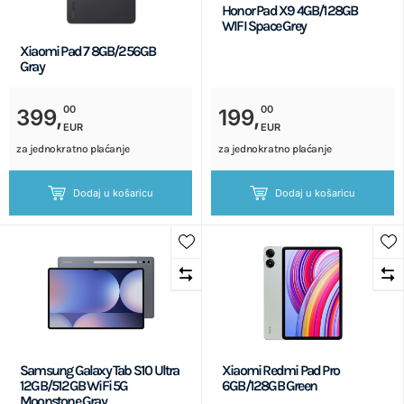
Honor Pad X9 4GB/128GB
WIFI Space Grey
Xiaomi Pad 7 8GB/256GB
Gray
00
00
399,
199,
EUR
EUR
za jednokratno plaćanje
za jednokratno plaćanje
Dodaj u košaricu
Dodaj u košaricu
Samsung Galaxy Tab S10 Ultra
Xiaomi Redmi Pad Pro
12GB/512GB WiFi 5G
6GB/128GB Green
Moonstone Gray