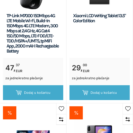
TP-Link M7000 150Mbps 4G
Xiaomi LCD Writing Tablet 13.5"
LTE Mobile Wi-Fi, Build-In
Color Edition
150Mbps 4G LTE Modem, 300
Mbps at 2.4 GHz, 4G Cat4
150/50 Mbps, LTE-FDD/LTE-
TDD/HSPA+/UMTS, tpMiFi
App, 2000 mAH Rechargeable
Battery
37
00
47,
29,
EUR
EUR
za jednokratno plaćanje
za jednokratno plaćanje
Dodaj u košaricu
Dodaj u košaricu
%
%