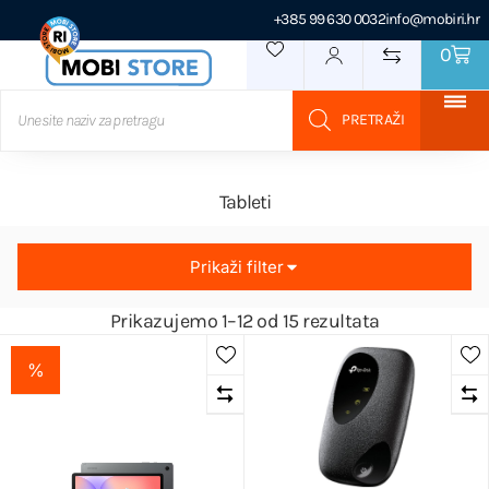
+385 99 630 0032
info@mobiri.hr
0
Tableti
Prikaži filter
Prikazujemo 1–12 od 15 rezultata
%