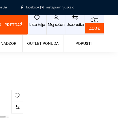
ri.hr
facebook
instagram
njuškalo
0
Lista želja
Moj račun
Usporedba
0,00
€
 NADZOR
OUTLET PONUDA
POPUSTI