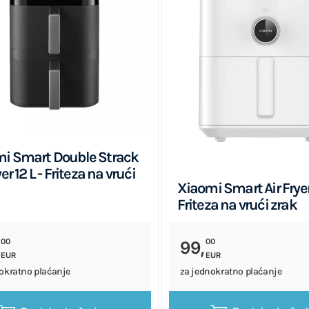
i Smart Double Strack
yer 12 L - Friteza na vrući
Xiaomi Smart Air Fryer 
Friteza na vrući zrak
00
00
,
99,
EUR
EUR
okratno plaćanje
za jednokratno plaćanje