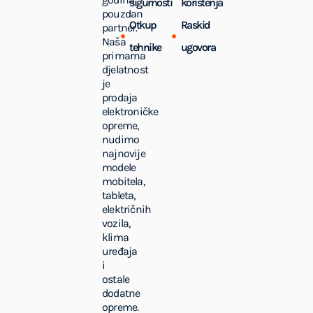
sigurnosti
korištenja
pouzdan
Otkup
Raskid
partner.
Naša
tehnike
ugovora
primarna
djelatnost
je
prodaja
elektroničke
opreme,
nudimo
najnovije
modele
mobitela,
tableta,
električnih
vozila,
klima
uređaja
i
ostale
dodatne
opreme.