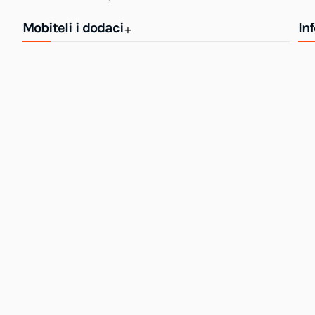
Mobiteli i dodaci
In
+