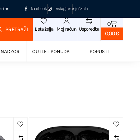
ri.hr
facebook
instagram
njuškalo
0
Lista želja
Moj račun
Usporedba
0,00
€
 NADZOR
OUTLET PONUDA
POPUSTI