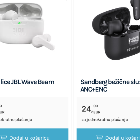
lice JBL Wave Beam
Sandberg bežične slu
ANC+ENC
9
00
24,
UR
EUR
okratno plaćanje
za jednokratno plaćanje
Dodaj u košaricu
Dodaj u košar