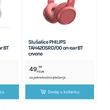
Slušalice PHILIPS
r BT
TAH4205RD/00 on-ear BT
crvene
99
49,
EUR
za jednokratno plaćanje
icu
Dodaj u košaricu