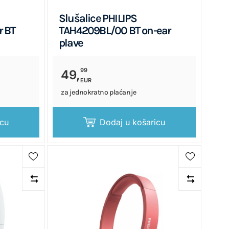
Slušalice PHILIPS
 BT
TAH4209BL/00 BT on-ear
plave
99
49,
EUR
za jednokratno plaćanje
icu
Dodaj u košaricu