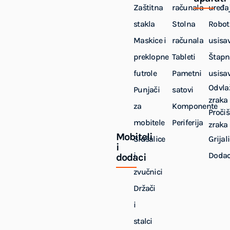
Zaštitna
računala
uređaj
stakla
Stolna
Robot
Maskice i
računala
usisa
preklopne
Tableti
Štapn
futrole
Pametni
usisa
Odvla
Punjači
satovi
zraka
za
Komponente
Pročiš
mobitele
Periferija
zraka
Mobiteli
Slušalice
Grijal
i
i
Dodac
dodaci
zvučnici
Držači
i
stalci