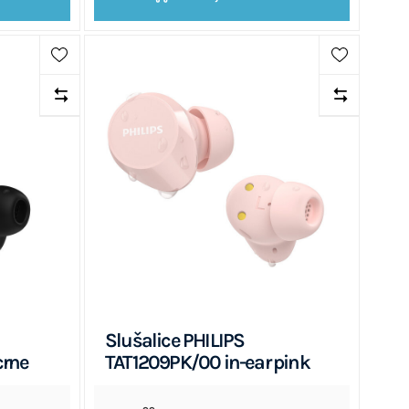
Slušalice PHILIPS
crne
TAT1209PK/00 in-ear pink