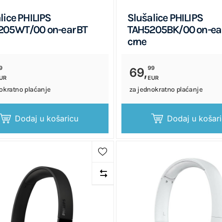
lice PHILIPS
Slušalice PHILIPS
205WT/00 on-ear BT
TAH5205BK/00 on-ear
crne
9
99
69,
UR
EUR
okratno plaćanje
za jednokratno plaćanje
Dodaj u košaricu
Dodaj u košar