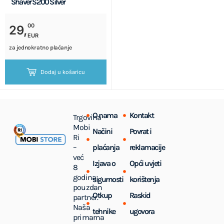
Shaver S200 Silver
00
29,
EUR
za jednokratno plaćanje
Dodaj u košaricu
O nama
Kontakt
Trgovina
Mobi
Načini
Povrat i
Ri
–
plaćanja
reklamacije
već
Izjava o
Opći uvjeti
8
godina
sigurnosti
korištenja
pouzdan
Otkup
Raskid
partner.
Naša
tehnike
ugovora
primarna