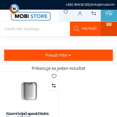
+385 99 630 0032
info@mobiri.hr
0
Prikaži filter
Prikazuje se jedan rezultat
Xiaomi brijači aparat Electric