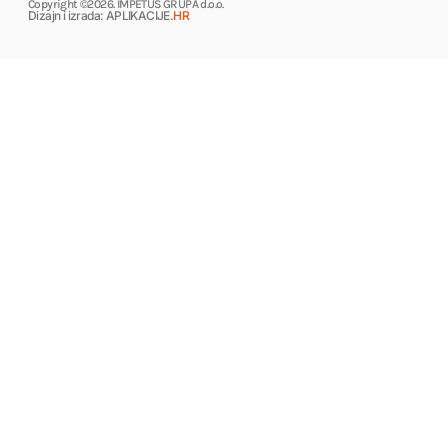
Copyright ©2026. IMPETUS GRUPA d.o.o.
Dizajn i izrada: APLIKACIJE
.HR