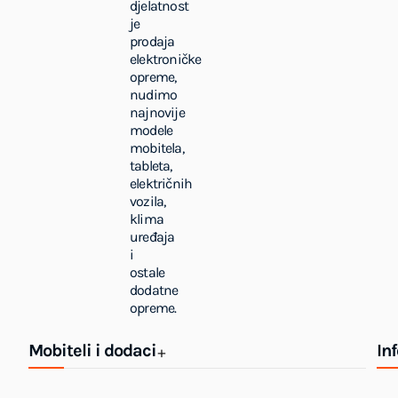
djelatnost
je
prodaja
elektroničke
opreme,
nudimo
najnovije
modele
mobitela,
tableta,
električnih
vozila,
klima
uređaja
i
ostale
dodatne
opreme.
Mobiteli i dodaci
In
+