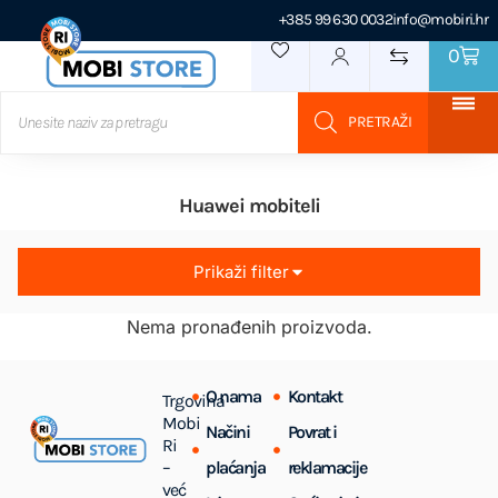
+385 99 630 0032
info@mobiri.hr
0
Huawei mobiteli
Prikaži filter
Nema pronađenih proizvoda.
O nama
Kontakt
Trgovina
Mobi
Načini
Povrat i
Ri
–
plaćanja
reklamacije
već