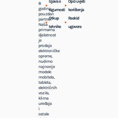
Izjava o
Opći uvjeti
8
godina
sigurnosti
korištenja
pouzdan
Otkup
Raskid
partner.
Naša
tehnike
ugovora
primarna
djelatnost
je
prodaja
elektroničke
opreme,
nudimo
najnovije
modele
mobitela,
tableta,
električnih
vozila,
klima
uređaja
i
ostale