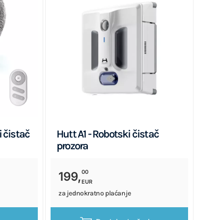
 čistač
Hutt A1 - Robotski čistač
prozora
00
199,
EUR
za jednokratno plaćanje