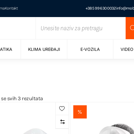
ama
Kontakt
+385 99 630 0032
info@mobi
ATIKA
KLIMA UREĐAJI
E-VOZILA
VIDEO
 se svih 3 rezultata
%