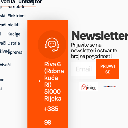
vozila
uređaji
nadzor
i
romobili
ski
Električni
vači
bicikli
Newslette
i
Kacige
vači
Ostala
Prijavite se na
newsletter i ostvarite
živači
oprema
brojne pogodnosti.
Riva 6
ćivači
PRIJAVI
(Robna
SE
kuća
ice
RI)
i
51000
Rijeka
+385
99