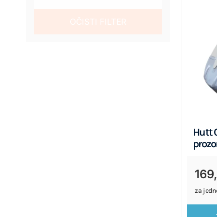
OČISTI FILTER
Hutt 
prozo
169
za jedn