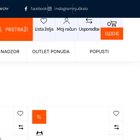
ri.hr
facebook
instagram
njuškalo
0
Lista želja
Moj račun
Usporedba
0,00
€
 NADZOR
OUTLET PONUDA
POPUSTI
%