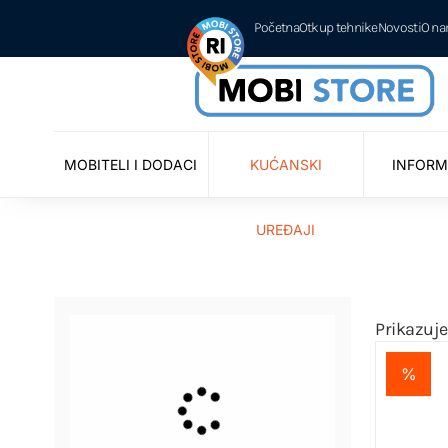
Početna
Otkup tehnike
Novosti
O n
MOBITELI I DODACI
KUĆANSKI
INFORM
UREĐAJI
Prikazuje
%