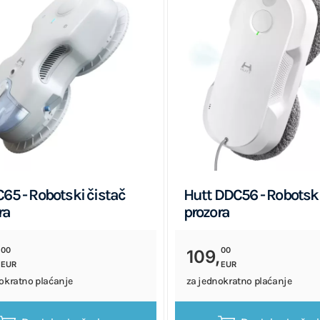
C65 - Robotski čistač
Hutt DDC56 - Robotski
ra
prozora
00
00
,
109,
EUR
EUR
okratno plaćanje
za jednokratno plaćanje