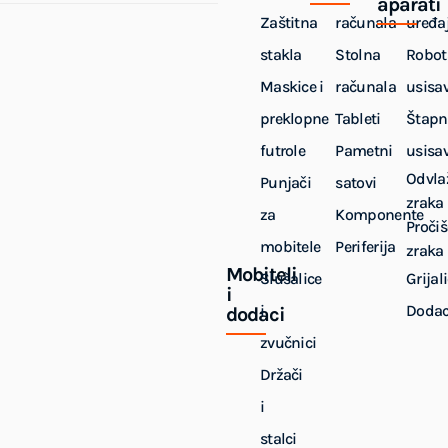
aparati
Zaštitna
računala
uređaj
stakla
Stolna
Robot
Maskice i
računala
usisa
preklopne
Tableti
Štapn
futrole
Pametni
usisa
Odvla
Punjači
satovi
zraka
za
Komponente
Pročiš
mobitele
Periferija
zraka
Mobiteli
Slušalice
Grijal
i
i
Dodac
dodaci
zvučnici
Držači
i
stalci