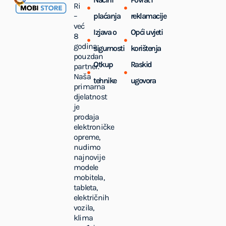
Ri
–
plaćanja
reklamacije
već
Izjava o
Opći uvjeti
8
godina
sigurnosti
korištenja
pouzdan
Otkup
Raskid
partner.
Naša
tehnike
ugovora
primarna
djelatnost
je
prodaja
elektroničke
opreme,
nudimo
najnovije
modele
mobitela,
tableta,
električnih
vozila,
klima