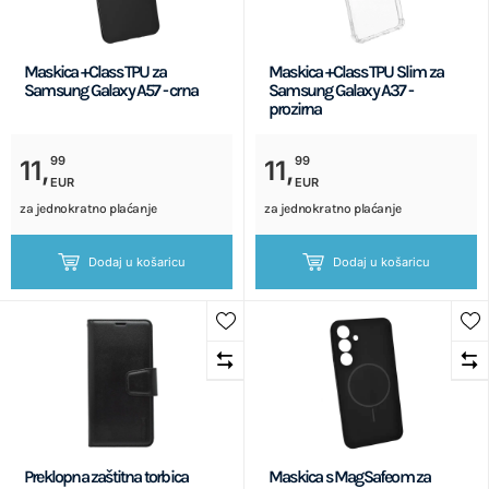
Maskica +Class TPU za
Maskica +Class TPU Slim za
Samsung Galaxy A57 - crna
Samsung Galaxy A37 -
prozirna
99
99
11,
11,
EUR
EUR
za jednokratno plaćanje
za jednokratno plaćanje
Dodaj u košaricu
Dodaj u košaricu
Preklopna zaštitna torbica
Maskica s MagSafeom za