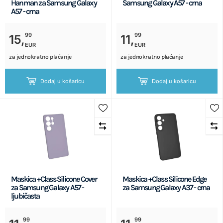
Hanman za Samsung Galaxy
Samsung Galaxy A57 - crna
A57 - crna
99
99
15,
11,
EUR
EUR
za jednokratno plaćanje
za jednokratno plaćanje
Dodaj u košaricu
Dodaj u košaricu
Maskica +Class Silicone Cover
Maskica +Class Silicone Edge
za Samsung Galaxy A57 -
za Samsung Galaxy A37 - crna
ljubičasta
99
99