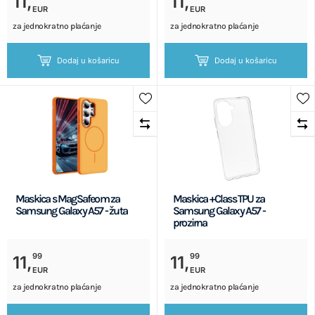
11,
11,
EUR
EUR
za jednokratno plaćanje
za jednokratno plaćanje
Dodaj u košaricu
Dodaj u košaricu
Maskica s MagSafeom za
Maskica +Class TPU za
Samsung Galaxy A57 - žuta
Samsung Galaxy A57 -
prozirna
99
99
11,
11,
EUR
EUR
za jednokratno plaćanje
za jednokratno plaćanje