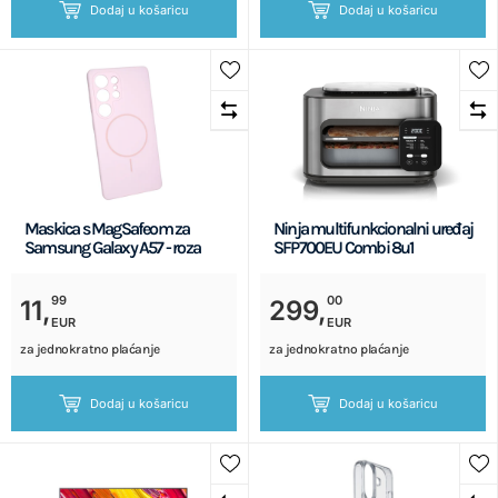
Dodaj u košaricu
Dodaj u košaricu
Maskica s MagSafeom za
Ninja multifunkcionalni uređaj
Samsung Galaxy A57 - roza
SFP700EU Combi 8u1
99
00
11,
299,
EUR
EUR
za jednokratno plaćanje
za jednokratno plaćanje
Dodaj u košaricu
Dodaj u košaricu