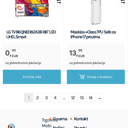
LG TV 86QNED82A3B 86" LED
Maskica +Class TPU Safe za
UHD, Smart
iPhone 17 prozirna
00
99
0,
13,
EUR
EUR
za jednokratno plaćanje
za jednokratno plaćanje
Pročitaj više
Dodaj u košaricu
1
2
3
4
…
12
13
14
→
O nama
Kontakt
Trgovina
Mobi
Načini
Povrat i