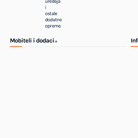
uređaja
i
ostale
dodatne
opreme.
Mobiteli i dodaci
In
+