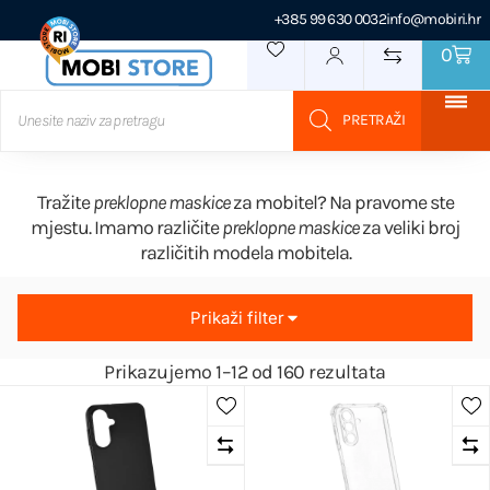
+385 99 630 0032
info@mobiri.hr
0
Tražite
preklopne maskice
za mobitel? Na pravome ste
mjestu. Imamo različite
preklopne maskice
za veliki broj
različitih modela mobitela.
Prikaži filter
Prikazujemo 1–12 od 160 rezultata