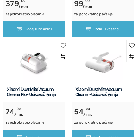
00
00
379,
99,
EUR
EUR
za jednokratno plaćanje
za jednokratno plaćanje
Dodaj u košaricu
Dodaj u košaricu
Xiaomi Dust Mite Vacuum
Xiaomi Dust Mite Vacuum
Cleaner Pro - Usisavač grinja
Cleaner - Usisavač grinja
00
00
74,
54,
EUR
EUR
za jednokratno plaćanje
za jednokratno plaćanje