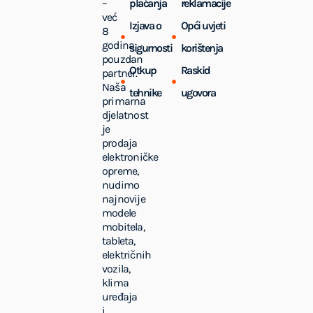
–
plaćanja
reklamacije
već
Izjava o
Opći uvjeti
8
godina
sigurnosti
korištenja
pouzdan
Otkup
Raskid
partner.
Naša
tehnike
ugovora
primarna
djelatnost
je
prodaja
elektroničke
opreme,
nudimo
najnovije
modele
mobitela,
tableta,
električnih
vozila,
klima
uređaja
i