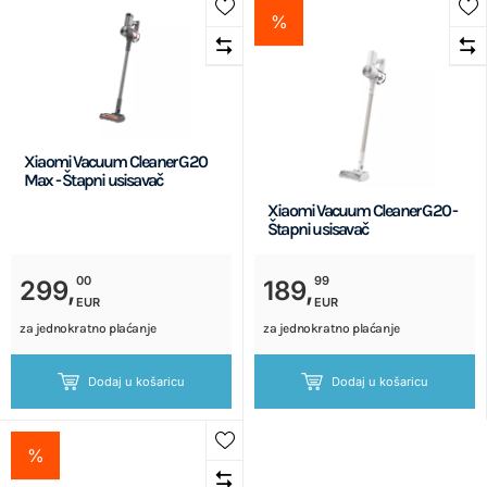
%
Xiaomi Vacuum Cleaner G20
Max - Štapni usisavač
Xiaomi Vacuum Cleaner G20 -
Štapni usisavač
00
99
299,
189,
EUR
EUR
za jednokratno plaćanje
za jednokratno plaćanje
Dodaj u košaricu
Dodaj u košaricu
%