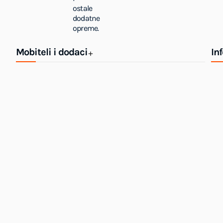
ostale
dodatne
opreme.
Mobiteli i dodaci
In
+