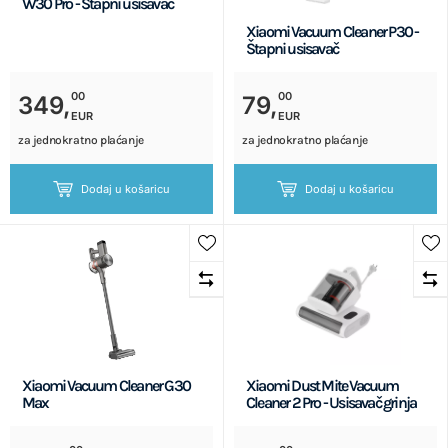
W30 Pro - Štapni usisavač
Xiaomi Vacuum Cleaner P30 -
Štapni usisavač
00
00
349,
79,
EUR
EUR
za jednokratno plaćanje
za jednokratno plaćanje
Dodaj u košaricu
Dodaj u košaricu
Xiaomi Vacuum Cleaner G30
Xiaomi Dust Mite Vacuum
Max
Cleaner 2 Pro - Usisavač grinja