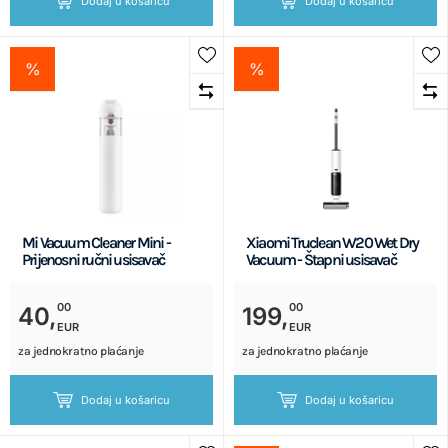
Dodaj u košaricu
Dodaj u košaricu
%
%
Mi Vacuum Cleaner Mini -
Xiaomi Truclean W20 Wet Dry
Prijenosni ručni usisavač
Vacuum - Štapni usisavač
00
00
40,
199,
EUR
EUR
za jednokratno plaćanje
za jednokratno plaćanje
Dodaj u košaricu
Dodaj u košaricu