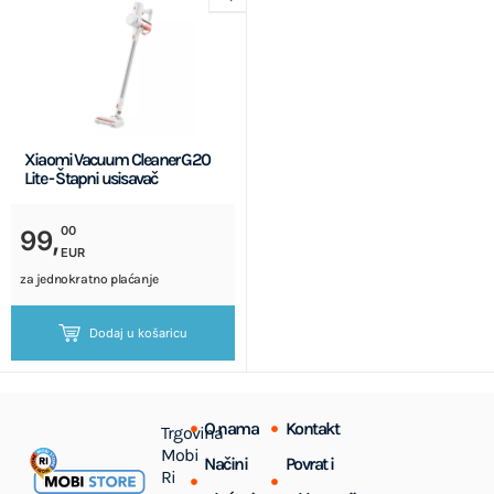
Xiaomi Vacuum Cleaner G20
Lite - Štapni usisavač
00
99,
EUR
za jednokratno plaćanje
Dodaj u košaricu
O nama
Kontakt
Trgovina
Mobi
Načini
Povrat i
Ri