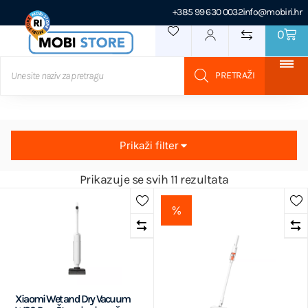
+385 99 630 0032
info@mobiri.hr
0
Prikaži filter
Prikazuje se svih 11 rezultata
%
Xiaomi Wet and Dry Vacuum