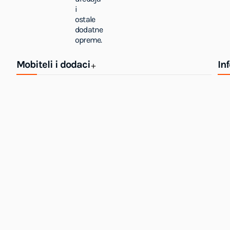
i
ostale
dodatne
opreme.
Mobiteli i dodaci
In
+