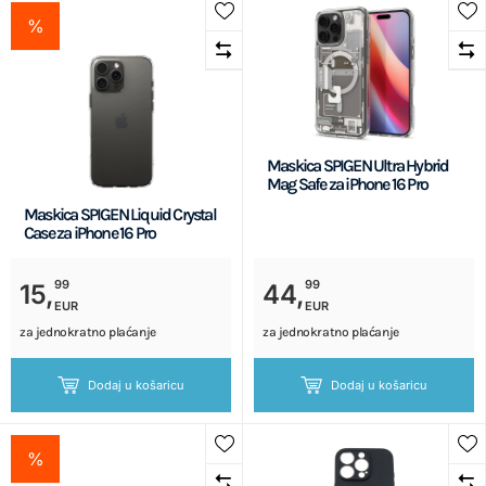
%
Maskica SPIGEN Ultra Hybrid
Mag Safe za iPhone 16 Pro
Maskica SPIGEN Liquid Crystal
Case za iPhone 16 Pro
99
99
15,
44,
EUR
EUR
za jednokratno plaćanje
za jednokratno plaćanje
Dodaj u košaricu
Dodaj u košaricu
%