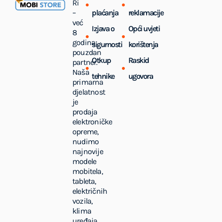
Ri
–
plaćanja
reklamacije
već
Izjava o
Opći uvjeti
8
godina
sigurnosti
korištenja
pouzdan
Otkup
Raskid
partner.
Naša
tehnike
ugovora
primarna
djelatnost
je
prodaja
elektroničke
opreme,
nudimo
najnovije
modele
mobitela,
tableta,
električnih
vozila,
klima
uređaja