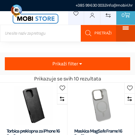
+385 99 630 0032
info@mobiri.hr
0
Prikaži filter
Prikazuje se svih 10 rezultata
Torbica preklopna za iPhone 16
Maskica MagSafe Frame 16