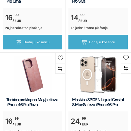
Pro Crna
Pro Siva
99
99
16,
14,
EUR
EUR
za jednokratno plaćanje
za jednokratno plaćanje
Dodaj u košaricu
Dodaj u košaricu
Torbica preklopna Magnetic za
Maskica SPIGEN Liquid Crystal
iPhone 16 Pro Roza
S MagSafe za iPhone 16 Pro
99
99
16,
24,
EUR
EUR