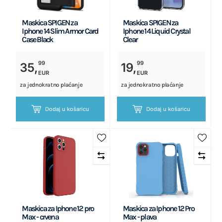
Maskica SPIGEN za
Maskica SPIGEN za
Iphone 14 Slim Armor Card
Iphone 14 Liquid Crystal
Case Black
Clear
99
99
35,
19,
EUR
EUR
za jednokratno plaćanje
za jednokratno plaćanje
Dodaj u košaricu
Dodaj u košaricu
Maskica za Iphone 12 pro
Maskica za Iphone 12 Pro
Max - crvena
Max - plava