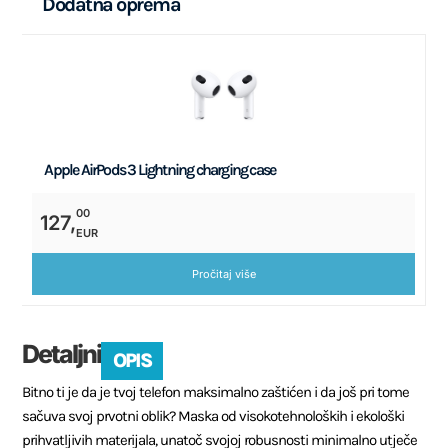
Dodatna
oprema
Apple AirPods 3 Lightning charging case
00
127,
EUR
Pročitaj više
Detaljni
OPIS
Bitno ti je da je tvoj telefon maksimalno zaštićen i da još pri tome
sačuva svoj prvotni oblik? Maska od visokotehnoloških i ekološki
prihvatljivih materijala, unatoč svojoj robusnosti minimalno utječe