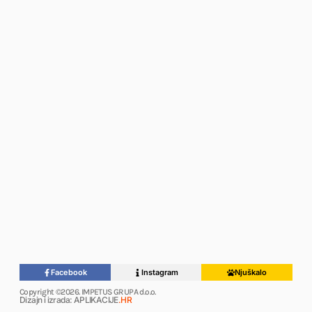
Facebook
Instagram
Njuškalo
Copyright ©2026. IMPETUS GRUPA d.o.o.
Dizajn i izrada: APLIKACIJE
.HR