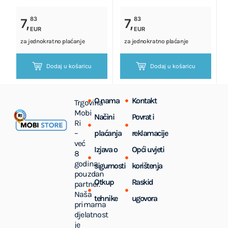
83
83
7,
7,
EUR
EUR
za jednokratno plaćanje
za jednokratno plaćanje
Dodaj u košaricu
Dodaj u košaricu
O nama
Kontakt
Trgovina
Mobi
Načini
Povrat i
Ri
–
plaćanja
reklamacije
već
Izjava o
Opći uvjeti
8
godina
sigurnosti
korištenja
pouzdan
Otkup
Raskid
partner.
Naša
tehnike
ugovora
primarna
djelatnost
je