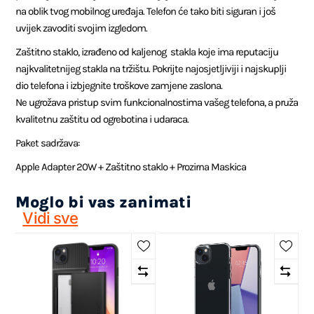
na oblik tvog mobilnog uređaja. Telefon će tako biti siguran i još
uvijek zavoditi svojim izgledom.
Zaštitno staklo, izrađeno od kaljenog stakla koje ima reputaciju
najkvalitetnijeg stakla na tržištu. Pokrijte najosjetljiviji i najskuplji
dio telefona i izbjegnite troškove zamjene zaslona.
Ne ugrožava pristup svim funkcionalnostima vašeg telefona, a pruža
kvalitetnu zaštitu od ogrebotina i udaraca.
Paket sadržava:
Apple Adapter 20W + Zaštitno staklo + Prozirna Maskica
Moglo bi vas zanimati
Vidi sve