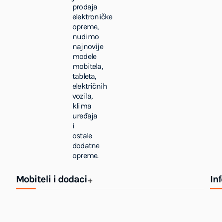
prodaja
elektroničke
opreme,
nudimo
najnovije
modele
mobitela,
tableta,
električnih
vozila,
klima
uređaja
i
ostale
dodatne
opreme.
Mobiteli i dodaci
In
+