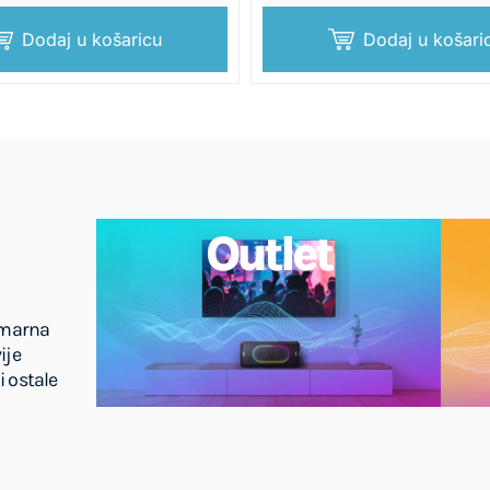
Dodaj u košaricu
Dodaj u košari
Outlet
imarna
ije
i ostale