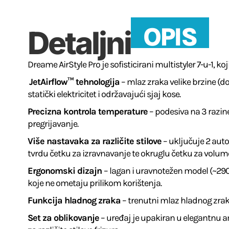
OPIS
Detaljni
Dreame AirStyle Pro je sofisticirani multistyler 7-u-1,
JetAirflow™ tehnologija
– mlaz zraka velike brzine (
statički elektricitet i održavajući sjaj kose.
Precizna kontrola temperature
– podesiva na 3 razin
pregrijavanje.
Više nastavaka za različite stilove
– uključuje 2 aut
tvrdu četku za izravnavanje te okruglu četku za volu
Ergonomski dizajn
– lagan i uravnotežen model (~29
koje ne ometaju prilikom korištenja.
Funkcija hladnog zraka
– trenutni mlaz hladnog zraka 
Set za oblikovanje
– uređaj je upakiran u elegantnu 