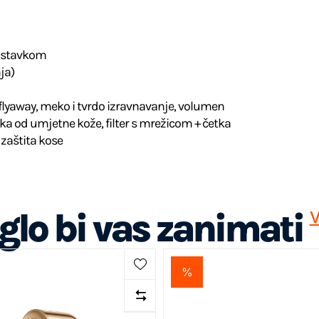
 nastavkom
ja)
flyaway, meko i tvrdo izravnavanje, volumen
ka od umjetne kože, filter s mrežicom + četka
 zaštita kose
lo bi vas zanimati
V
%