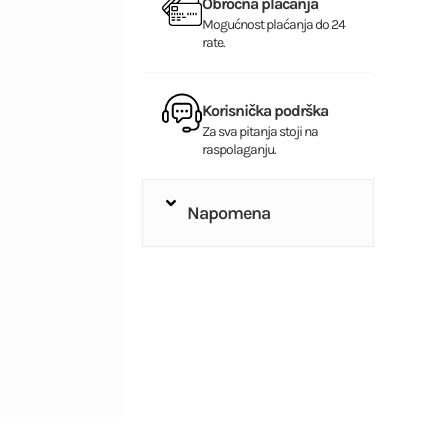
Obročna plaćanja
Mogućnost plaćanja do 24
rate.
Korisnička podrška
Za sva pitanja stoji na
raspolaganju.
Napomena