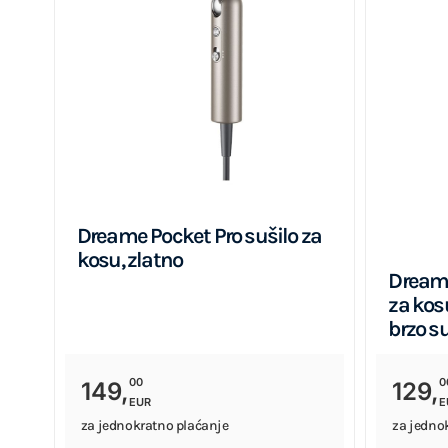
Dreame Pocket Pro sušilo za
kosu, zlatno
Dreame
za kos
brzo s
00
0
149,
129,
EUR
E
za jednokratno plaćanje
za jedno