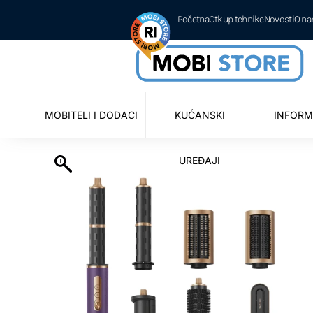
Početna
Otkup tehnike
Novosti
O n
MOBITELI I DODACI
KUĆANSKI
INFORM
UREĐAJI