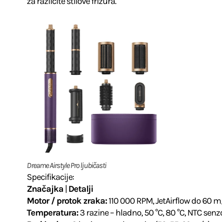
za različite stilove frizura.
Dreame Airstyle Pro ljubičasti
Specifikacije:
Značajka
|
Detalji
Motor / protok zraka:
110 000 RPM, JetAirflow do 60 
Temperatura:
3 razine – hladno, 50 °C, 80 °C, NTC senz