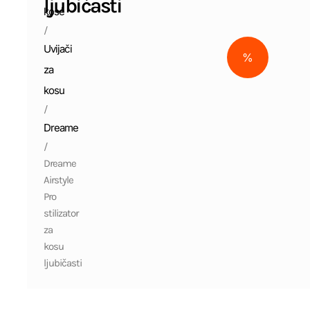
ljubičasti
kose
/
Uvijači
%
za
kosu
/
Dreame
/
Dreame
Airstyle
Pro
stilizator
za
kosu
ljubičasti