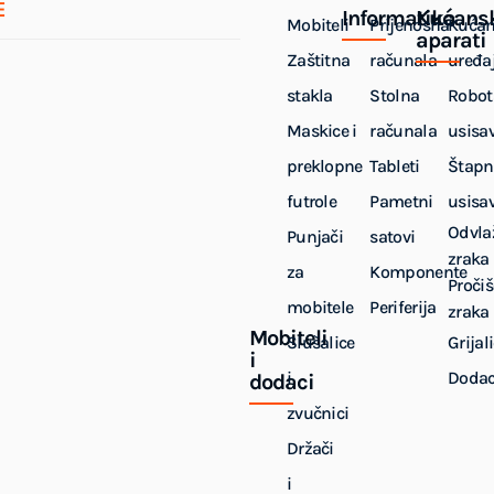
E
Informatika
Kućans
Mobiteli
Prijenosna
Kućan
aparati
Zaštitna
računala
uređaj
stakla
Stolna
Robot
Maskice i
računala
usisa
preklopne
Tableti
Štapn
futrole
Pametni
usisa
Odvla
Punjači
satovi
zraka
za
Komponente
Pročiš
mobitele
Periferija
zraka
Mobiteli
Slušalice
Grijal
i
i
Dodac
dodaci
zvučnici
Držači
i