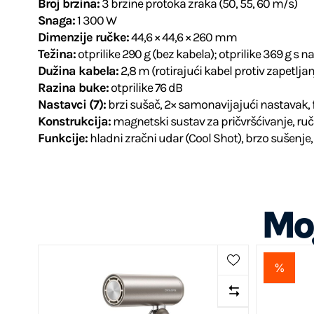
Broj brzina:
3 brzine protoka zraka (50, 55, 60 m/s)
Snaga:
1 300 W
Dimenzije ručke:
44,6 × 44,6 × 260 mm
Težina:
otprilike 290 g (bez kabela); otprilike 369 g s
Dužina kabela:
2,8 m (rotirajući kabel protiv zapetljan
Razina buke:
otprilike 76 dB
Nastavci (7):
brzi sušač, 2× samonavijajući nastavak, 
Konstrukcija:
magnetski sustav za pričvršćivanje, ruč
Funkcije:
hladni zračni udar (Cool Shot), brzo sušenje,
Mog
%