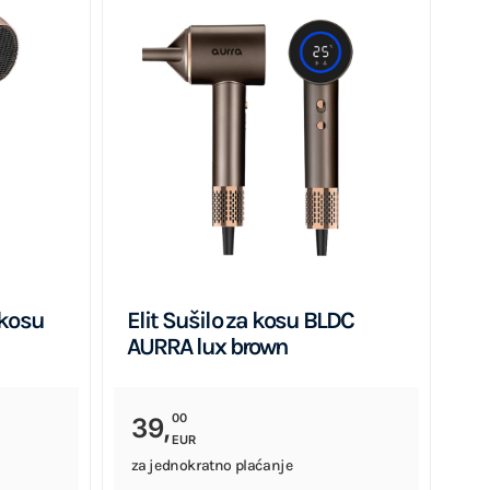
 kosu
Elit Sušilo za kosu BLDC
AURRA lux brown
00
39,
EUR
za jednokratno plaćanje