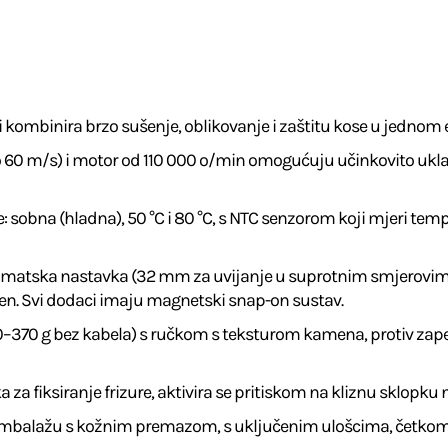
 koji kombinira brzo sušenje, oblikovanje i zaštitu kose u jedn
do 60 m/s) i motor od 110 000 o/min omogućuju učinkovito ukla
e: sobna (hladna), 50 °C i 80 °C, s NTC senzorom koji mjeri te
omatska nastavka (32 mm za uvijanje u suprotnim smjerovima),
men. Svi dodaci imaju magnetski snap-on sustav.
0–370 g bez kabela) s ručkom s teksturom kamena, protiv zape
za fiksiranje frizure, aktivira se pritiskom na kliznu sklopku 
ambalažu s kožnim premazom, s uključenim ulošcima, četkom za