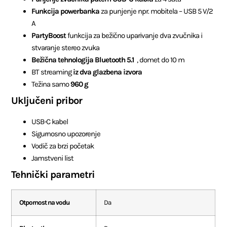
Funkcija powerbanka
za punjenje npr. mobitela – USB 5 V/2
A
PartyBoost
funkcija za bežično uparivanje dva zvučnika i
stvaranje stereo zvuka
Bežična tehnologija Bluetooth 5.1
, domet do 10 m
BT streaming
iz dva glazbena izvora
Težina samo
960 g
Uključeni pribor
USB-C kabel
Sigurnosno upozorenje
Vodič za brzi početak
Jamstveni list
Tehnički parametri
Otpornost na vodu
Da