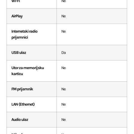
Wi-Fi
Ne
AirPlay
Ne
Internetski radio
Ne
prijemnici
USB ulaz
Da
Utor za memorijsku
Ne
karticu
FM prijemnik
Ne
LAN (Ethernet)
Ne
Audio ulaz
Ne