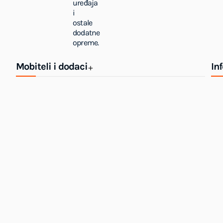
uređaja
i
ostale
dodatne
opreme.
Mobiteli i dodaci
In
+