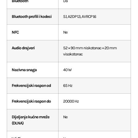
Bluetooth
Da
Bluetooth profili i kodeci
5.1, A2DP 1.3, AVRCP 1.6
NFC
Ne
Audio drajveri
52 × 90 mm niskotonac + 20 mm
visokotonac
Nazivna snaga
40 W
Frekvencijski raspon od
65 Hz
Frekvencijski raspon do
20000 Hz
Dijeljenje kućne mreže
Ne
(DLNA)