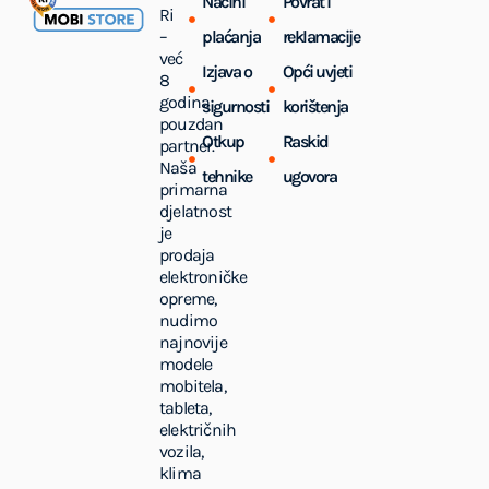
Načini
Povrat i
Ri
–
plaćanja
reklamacije
već
Izjava o
Opći uvjeti
8
godina
sigurnosti
korištenja
pouzdan
Otkup
Raskid
partner.
Naša
tehnike
ugovora
primarna
djelatnost
je
prodaja
elektroničke
opreme,
nudimo
najnovije
modele
mobitela,
tableta,
električnih
vozila,
klima