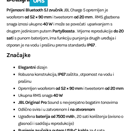
OPIS
Prijenosni Bluetooth 5.1 zvučnik
JBL Charge 5 opremljen je
wooferom
od 52 × 90 mm
i tweeterom
od 20 mm
. RMS glazbena
snaga iznosi ukupno
40 W
i može se povećati uparivanjem s
drugom jedinicom putem
PartyBoosta
. Vrijeme reprodukcije
do 20
sati
s punom baterijom, ima funkciju punjenja drugih uređaja i
otporan je na vodu i prašinu prema standardu
IP67
.
Značajke
Elegantni
dizajn
Robusna konstrukcija,
IP67
zaštita , otpornost na vodu i
prašinu
Opremljen wooferom
od 52 × 90 mm
i tweeterom
od 20 mm
Ukupna RMS snaga
40 W
JBL Original Pro
Sound s nevjerojatno bogatim tonovima
Odlično svira i u zatvorenom
i na otvorenom
Ugrađena
baterija od 7500 mAh
, 20 sati korištenja (ovisno o
glasnoći i sadržaju reprodukcije)
Punjenje zvučnika putem USB-C kabla
za 4 sata