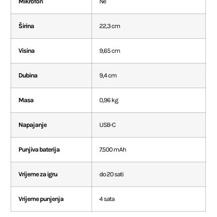
Mikrofon
Ne
Širina
22,3 cm
Visina
9,65 cm
Dubina
9,4 cm
Masa
0,96 kg
Napajanje
USB-C
Punjiva baterija
7.500 mAh
Vrijeme za igru
do 20 sati
Vrijeme punjenja
4 sata