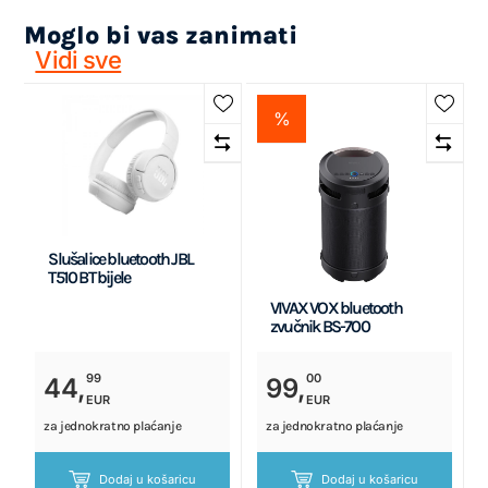
Moglo bi vas zanimati
Vidi sve
%
Slušalice bluetooth JBL
T510 BT bijele
VIVAX VOX bluetooth
zvučnik BS-700
99
00
44,
99,
EUR
EUR
za jednokratno plaćanje
za jednokratno plaćanje
Dodaj u košaricu
Dodaj u košaricu