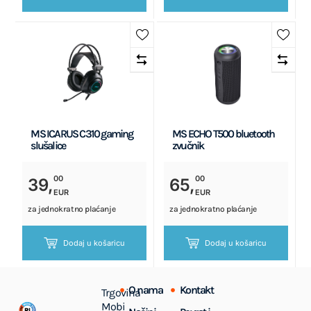
MS ICARUS C310 gaming
MS ECHO T500 bluetooth
slušalice
zvučnik
00
00
39,
65,
EUR
EUR
za jednokratno plaćanje
za jednokratno plaćanje
Dodaj u košaricu
Dodaj u košaricu
O nama
Kontakt
Trgovina
Mobi