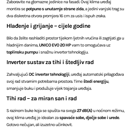
Zaboravite na glomazne jedinice na fasadi. Ovaj klima uređaj
montira se
potpuno s unutarnje strane zida
, a jedini vanjski trag su
dva diskretna otvora promjera 16 cm za usis i ispuh zraka.
Hlađenje i grijanje – cijele godine
Bilo da želite rashladiti prostor tijekom ljetnih vrućina ili zagrijati ga u
hladnijim danima,
UNICO EVO 20 HP
vam to omogućava uz
toplinsku pumpu
i snažnu inverter tehnologiju.
Inverter sustav za tihi i štedljiv rad
Zahvaljujući
DC inverter tehnologiji
, uređaj automatski prilagođava
svoj rad stvarnim potrebama prostora. Time
štedi energiju
,
smanjuje buku i produžuje vijek trajanja uređaja.
Tihi rad – za miran san i rad
S razinom buke koja se spušta na svega
27 dB(A)
u noćnom režimu,
ovaj klima uređaj je idealan za
spavaće sobe, dječje sobe i urede
.
Gotovo nečujan, ali izuzetno učinkovit.