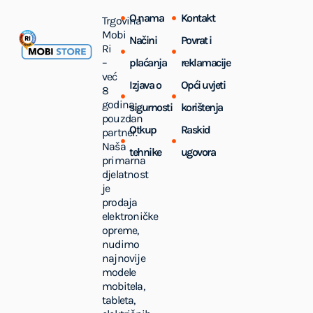
O nama
Kontakt
Trgovina
Mobi
Načini
Povrat i
Ri
–
plaćanja
reklamacije
već
Izjava o
Opći uvjeti
8
godina
sigurnosti
korištenja
pouzdan
Otkup
Raskid
partner.
Naša
tehnike
ugovora
primarna
djelatnost
je
prodaja
elektroničke
opreme,
nudimo
najnovije
modele
mobitela,
tableta,