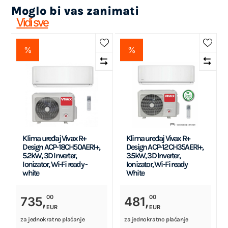
Moglo bi vas zanimati
Vidi sve
%
%
Klima uređaj Vivax R+
Klima uređaj Vivax R+
Design ACP-18CH50AERI+,
Design ACP-12CH35AERI+,
5.2kW, 3D Inverter,
3.5kW, 3D Inverter,
Ionizator, Wi-Fi ready -
Ionizator, Wi-Fi ready
white
White
00
00
735,
481,
EUR
EUR
za jednokratno plaćanje
za jednokratno plaćanje