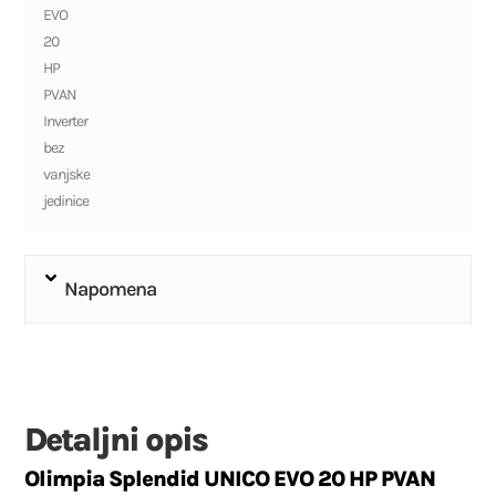
EVO
20
HP
PVAN
Inverter
bez
vanjske
jedinice
Napomena
Detaljni opis
Olimpia Splendid UNICO EVO 20 HP PVAN