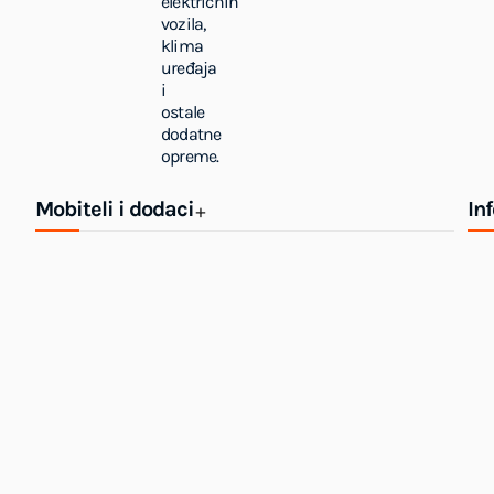
električnih
vozila,
klima
uređaja
i
ostale
dodatne
opreme.
Mobiteli i dodaci
In
+