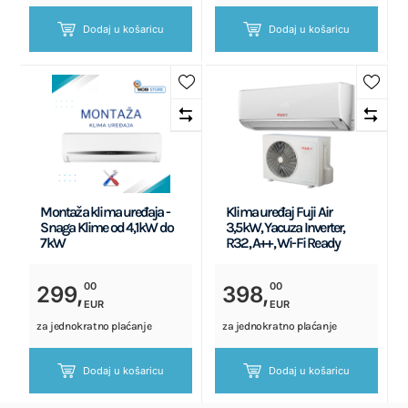
Dodaj u košaricu
Dodaj u košaricu
Montaža klima uređaja -
Klima uređaj Fuji Air
Snaga Klime od 4,1kW do
3,5kW, Yacuza Inverter,
7kW
R32, A++, Wi-Fi Ready
00
00
299,
398,
EUR
EUR
za jednokratno plaćanje
za jednokratno plaćanje
Dodaj u košaricu
Dodaj u košaricu