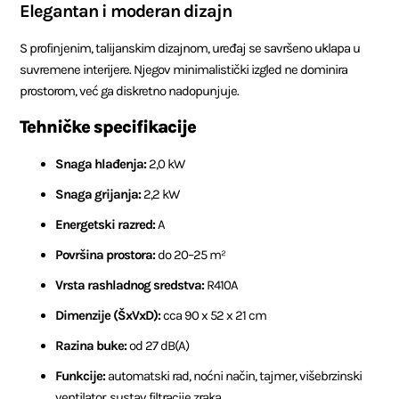
Elegantan i moderan dizajn
S profinjenim, talijanskim dizajnom, uređaj se savršeno uklapa u
suvremene interijere. Njegov minimalistički izgled ne dominira
prostorom, već ga diskretno nadopunjuje.
Tehničke specifikacije
Snaga hlađenja:
2,0 kW
Snaga grijanja:
2,2 kW
Energetski razred:
A
Površina prostora:
do 20–25 m²
Vrsta rashladnog sredstva:
R410A
Dimenzije (ŠxVxD):
cca 90 x 52 x 21 cm
Razina buke:
od 27 dB(A)
Funkcije:
automatski rad, noćni način, tajmer, višebrzinski
ventilator, sustav filtracije zraka