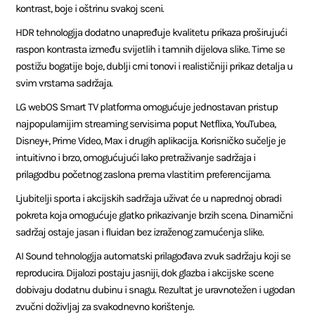
kontrast, boje i oštrinu svakoj sceni.
HDR tehnologija dodatno unapređuje kvalitetu prikaza proširujući
raspon kontrasta između svijetlih i tamnih dijelova slike. Time se
postižu bogatije boje, dublji crni tonovi i realističniji prikaz detalja u
svim vrstama sadržaja.
LG webOS Smart TV platforma omogućuje jednostavan pristup
najpopularnijim streaming servisima poput Netflixa, YouTubea,
Disney+, Prime Video, Max i drugih aplikacija. Korisničko sučelje je
intuitivno i brzo, omogućujući lako pretraživanje sadržaja i
prilagodbu početnog zaslona prema vlastitim preferencijama.
Ljubitelji sporta i akcijskih sadržaja uživat će u naprednoj obradi
pokreta koja omogućuje glatko prikazivanje brzih scena. Dinamični
sadržaj ostaje jasan i fluidan bez izraženog zamućenja slike.
AI Sound tehnologija automatski prilagođava zvuk sadržaju koji se
reproducira. Dijalozi postaju jasniji, dok glazba i akcijske scene
dobivaju dodatnu dubinu i snagu. Rezultat je uravnotežen i ugodan
zvučni doživljaj za svakodnevno korištenje.