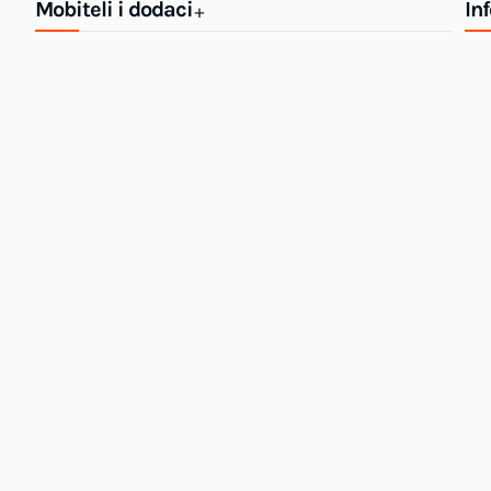
Mobiteli i dodaci
In
+