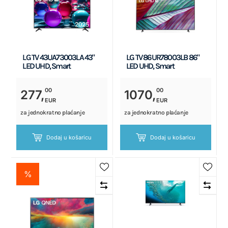
LG TV 43UA73003LA 43"
LG TV 86UR78003LB 86"
LED UHD, Smart
LED UHD, Smart
00
00
277,
1070,
EUR
EUR
za jednokratno plaćanje
za jednokratno plaćanje
Dodaj u košaricu
Dodaj u košaricu
%