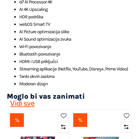
α7 AI Processor 4K
AI 4K Upscaling
HDR podrška
webOS Smart TV
AI Picture optimizacija slike
AI Sound optimizacija zvuka
Wi-Fi povezivanje
Bluetooth povezivanje
HDMI i USB priključci
Streaming aplikacije (Netflix, YouTube, Disney+, Prime Video)
Tanki okviri zaslona
Moderan dizajn
Moglo bi vas zanimati
Vidi sve
%
%