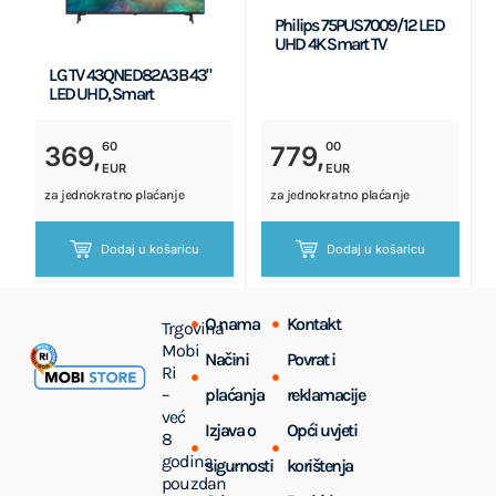
Philips 75PUS7009/12 LED
UHD 4K Smart TV
LG TV 43QNED82A3B 43"
LED UHD, Smart
60
00
369,
779,
EUR
EUR
za jednokratno plaćanje
za jednokratno plaćanje
Dodaj u košaricu
Dodaj u košaricu
O nama
Kontakt
Trgovina
Mobi
Načini
Povrat i
Ri
–
plaćanja
reklamacije
već
Izjava o
Opći uvjeti
8
godina
sigurnosti
korištenja
pouzdan