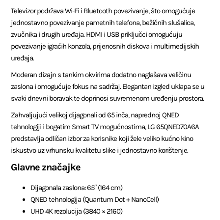
Televizor podržava Wi-Fi i Bluetooth povezivanje, što omogućuje
jednostavno povezivanje pametnih telefona, bežičnih slušalica,
zvučnika i drugih uređaja. HDMI i USB priključci omogućuju
povezivanje igraćih konzola, prijenosnih diskova i multimedijskih
uređaja.
Moderan dizajn s tankim okvirima dodatno naglašava veličinu
zaslona i omogućuje fokus na sadržaj. Elegantan izgled uklapa se u
svaki dnevni boravak te doprinosi suvremenom uređenju prostora.
Zahvaljujući velikoj dijagonali od 65 inča, naprednoj QNED
tehnologiji i bogatim Smart TV mogućnostima, LG 65QNED70A6A
predstavlja odličan izbor za korisnike koji žele veliko kućno kino
iskustvo uz vrhunsku kvalitetu slike i jednostavno korištenje.
Glavne značajke
Dijagonala zaslona: 65″ (164 cm)
QNED tehnologija (Quantum Dot + NanoCell)
UHD 4K rezolucija (3840 × 2160)