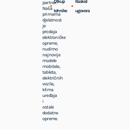
Otkup
Raskid
partner.
Naša
tehnike
ugovora
primarna
djelatnost
je
prodaja
elektroničke
opreme,
nudimo
najnovije
modele
mobitela,
tableta,
električnih
vozila,
klima
uređaja
i
ostale
dodatne
opreme.