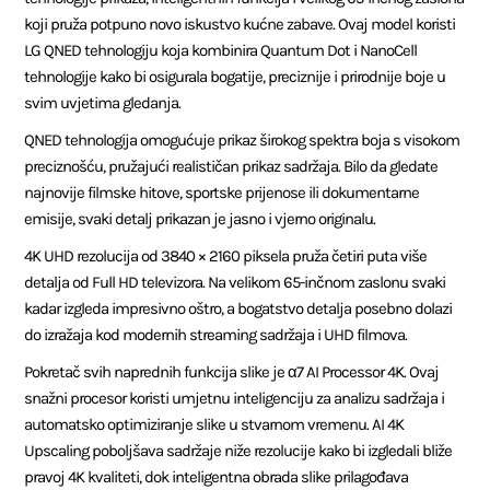
koji pruža potpuno novo iskustvo kućne zabave. Ovaj model koristi
LG QNED tehnologiju koja kombinira Quantum Dot i NanoCell
tehnologije kako bi osigurala bogatije, preciznije i prirodnije boje u
svim uvjetima gledanja.
QNED tehnologija omogućuje prikaz širokog spektra boja s visokom
preciznošću, pružajući realističan prikaz sadržaja. Bilo da gledate
najnovije filmske hitove, sportske prijenose ili dokumentarne
emisije, svaki detalj prikazan je jasno i vjerno originalu.
4K UHD rezolucija od 3840 × 2160 piksela pruža četiri puta više
detalja od Full HD televizora. Na velikom 65-inčnom zaslonu svaki
kadar izgleda impresivno oštro, a bogatstvo detalja posebno dolazi
do izražaja kod modernih streaming sadržaja i UHD filmova.
Pokretač svih naprednih funkcija slike je α7 AI Processor 4K. Ovaj
snažni procesor koristi umjetnu inteligenciju za analizu sadržaja i
automatsko optimiziranje slike u stvarnom vremenu. AI 4K
Upscaling poboljšava sadržaje niže rezolucije kako bi izgledali bliže
pravoj 4K kvaliteti, dok inteligentna obrada slike prilagođava