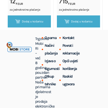
12,
715,
EUR
EUR
za jednokratno plaćanje
za jednokratno plaćanje
Dodaj u košaricu
Dodaj u košaricu
O nama
Kontakt
Trgovina
Mobi
Načini
Povrat i
Ri
–
plaćanja
reklamacije
već
Izjava o
Opći uvjeti
8
godina
sigurnosti
korištenja
pouzdan
Otkup
Raskid
partner.
Naša
tehnike
ugovora
primarna
djelatnost
je
prodaja
elektroničke