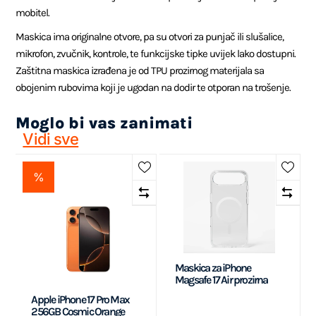
mobitel.
Maskica ima originalne otvore, pa su otvori za punjač ili slušalice,
mikrofon, zvučnik, kontrole, te funkcijske tipke uvijek lako dostupni.
Zaštitna maskica izrađena je od TPU prozirnog materijala sa
obojenim rubovima koji je ugodan na dodir te otporan na trošenje.
Moglo bi vas zanimati
Vidi sve
%
Maskica za iPhone
Magsafe 17 Air prozirna
Apple iPhone 17 Pro Max
256GB Cosmic Orange