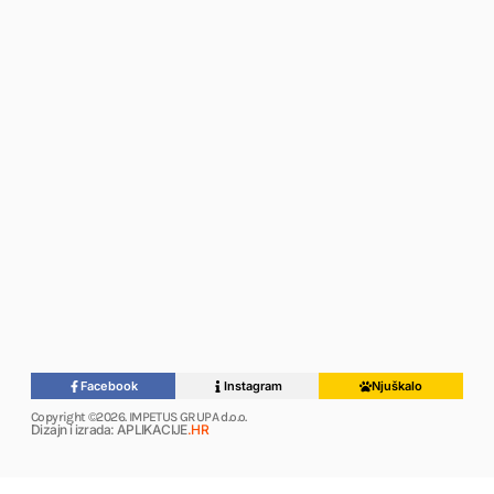
Facebook
Instagram
Njuškalo
Copyright ©2026. IMPETUS GRUPA d.o.o.
Dizajn i izrada: APLIKACIJE
.HR