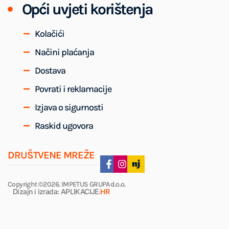
Opći uvjeti korištenja
Kolačići
Načini plaćanja
Dostava
Povrati i reklamacije
Izjava o sigurnosti
Raskid ugovora
DRUŠTVENE MREŽE
Copyright ©2026. IMPETUS GRUPA d.o.o.
Dizajn i izrada: APLIKACIJE
.HR