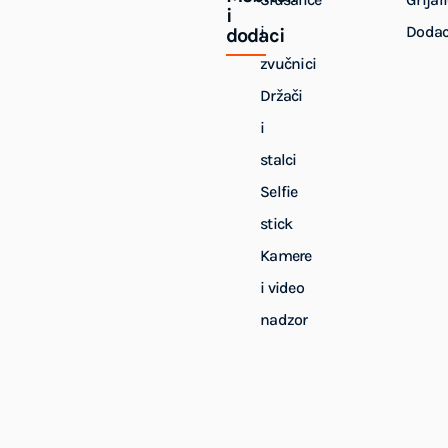
i
i
Dodac
dodaci
zvučnici
Držači
i
stalci
Selfie
stick
Kamere
i video
nadzor