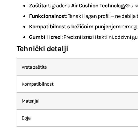
Zaštita
: Ugrađena
Air Cushion Technology®
u k
Funkcionalnost
: Tanak i lagan profil — ne deblj
Kompatibilnost s bežičnim punjenjem
: Omogu
Gumbi i izrezi
: Precizni izrezi i taktilni, odziv
Tehnički detalji
Vrsta zaštite
Kompatibilnost
Materijal
Boja