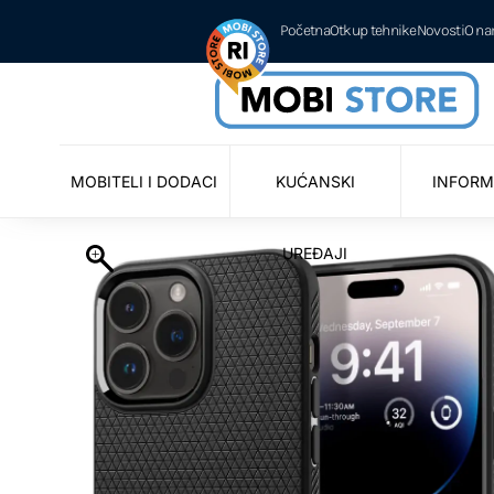
Početna
Otkup tehnike
Novosti
O n
MOBITELI I DODACI
KUĆANSKI
INFORM
UREĐAJI