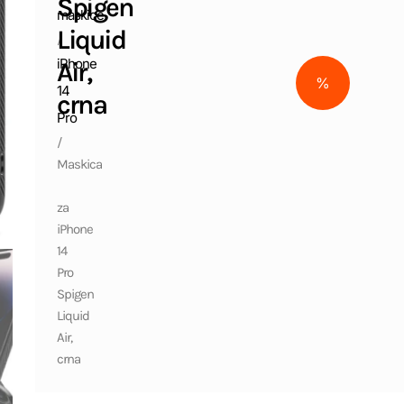
Spigen
maskice
Liquid
/
iPhone
Air,
%
14
crna
Pro
/
Maskica
za
iPhone
14
Pro
Spigen
Liquid
Air,
crna