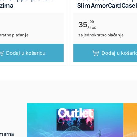
ozirna
Slim Armor Card Case 
99
35,
EUR
kratno plaćanje
za jednokratno plaćanje
Dodaj u košaricu
Dodaj u košari
Outlet
imarna