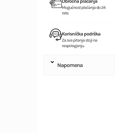
Obročna plaćanja
Mogućnost plaćanja do 24
rate.
Korisnička podrška
Za sva pitanja stoji na
raspolaganju.
Napomena