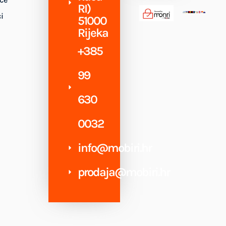
RI)
i
51000
Rijeka
+385
99
630
0032
info@mobiri.hr
prodaja@mobiri.hr