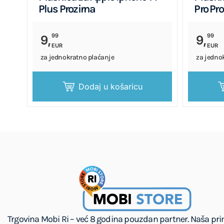
Plus Prozirna
Pro Pr
99
99
9,
9,
EUR
EUR
za jednokratno plaćanje
za jedno
Dodaj u košaricu
Trgovina Mobi Ri – već 8 godina pouzdan partner. Naša pr