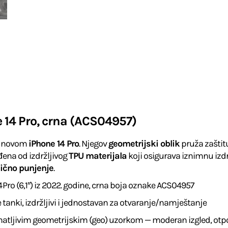
e 14 Pro, crna (ACS04957)
 novom
iPhone 14 Pro
. Njegov
geometrijski oblik
pruža zaštitu
ađena od izdržljivog
TPU materijala
koji osigurava iznimnu izdr
ično punjenje
.
4 Pro (6,1″) iz 2022. godine, crna boja oznake ACS04957
je tanki, izdržljivi i jednostavan za otvaranje/namještanje
natljivim geometrijskim (geo) uzorkom — moderan izgled, otpora