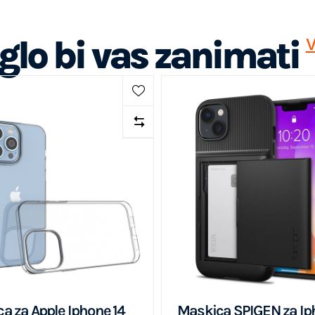
lo bi vas zanimati
V
a za Apple Iphone 14
Maskica SPIGEN za Ip