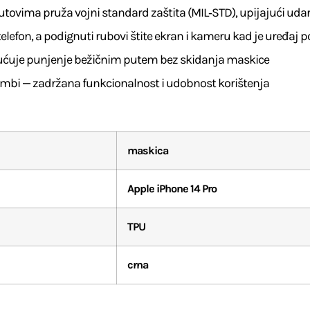
utovima pruža vojni standard zaštita (MIL‑STD), upijajući udarc
a telefon, a podignuti rubovi štite ekran i kameru kad je uređaj
ćuje punjenje bežičnim putem bez skidanja maskice
ni gumbi — zadržana funkcionalnost i udobnost korištenja
maskica
Apple iPhone 14 Pro
TPU
crna