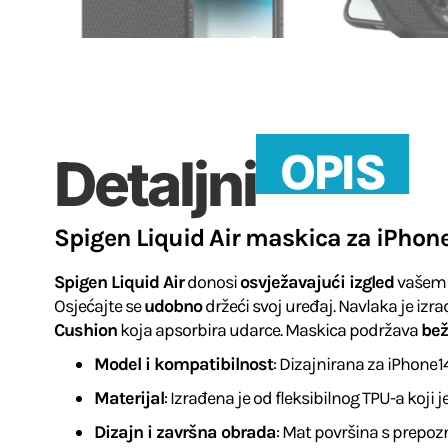
OPIS
Detaljni
Spigen Liquid Air maskica ​​za iPhon
Spigen Liquid Air
donosi
osvježavajući izgled
vašem
Osjećajte se
udobno
držeći svoj uređaj. Navlaka je izr
Cushion
koja apsorbira udarce. Maskica podržava
bež
Model i kompatibilnost
: Dizajnirana za iPhone 1
Materijal
: Izrađena je od fleksibilnog TPU-a koji 
Dizajn i završna obrada
: Mat površina s prepoz