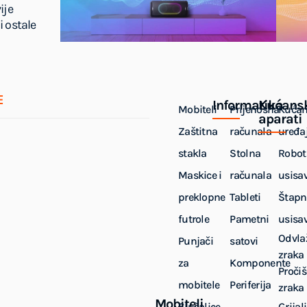
ije
i ostale
E
Informatika
Kućans
Mobiteli
Prijenosna
Kućan
aparati
Zaštitna
računala
uređaj
stakla
Stolna
Robot
Maskice i
računala
usisa
preklopne
Tableti
Štapn
futrole
Pametni
usisa
Odvla
Punjači
satovi
zraka
za
Komponente
Pročiš
mobitele
Periferija
zraka
Mobiteli
Slušalice
Grijal