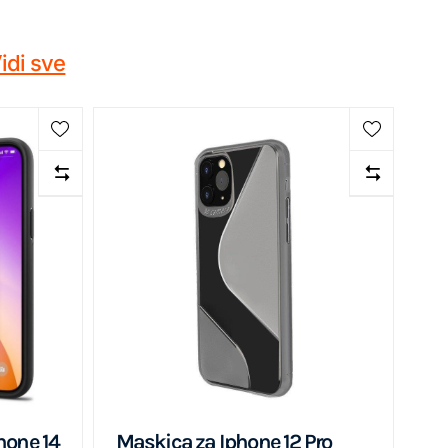
idi sve
hone 14
Maskica za Iphone 12 Pro