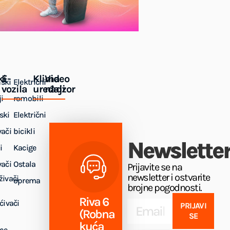
ki
E-
Klima
Video
ski
Električni
vozila
uređaji
nadzor
i
romobili
ski
Električni
vači
bicikli
Newslette
i
Kacige
vači
Ostala
Prijavite se na
newsletter i ostvarite
živači
oprema
brojne pogodnosti.
Riva 6
ćivači
PRIJAVI
(Robna
SE
kuća
ice