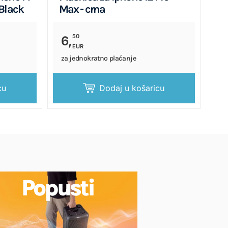
Black
Max - crna
50
6,
EUR
za jednokratno plaćanje
cu
Dodaj u košaricu
Popusti