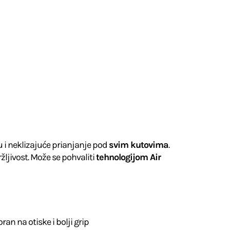
 i neklizajuće prianjanje pod
svim kutovima
.
žljivost. Može se pohvaliti
tehnologijom Air
n na otiske i bolji grip