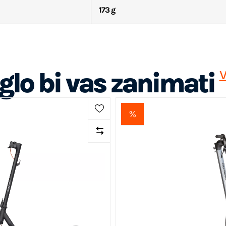
173 g
lo bi vas zanimati
V
%