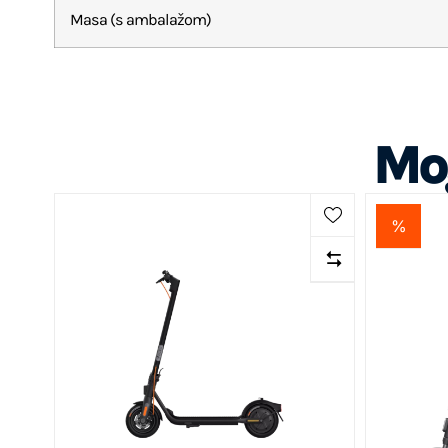
Masa (s ambalažom)
Mog
%