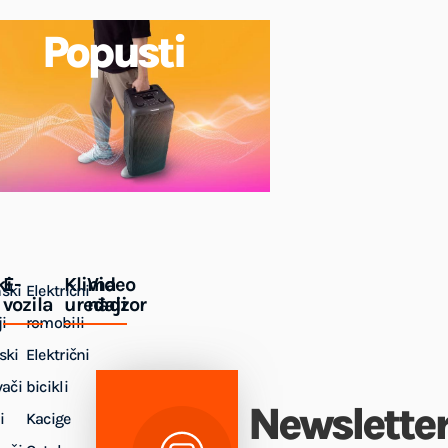
Popusti
ki
E-
Klima
Video
ski
Električni
vozila
uređaji
nadzor
i
romobili
ski
Električni
vači
bicikli
Newslette
i
Kacige