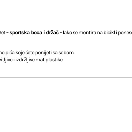
Set –
sportska boca i držač
– lako se montira na bicikl i ponese
o pića koje ćete ponijeti sa sobom.
tljive i izdržljive mat plastike.