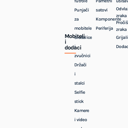
futrole
Pametni
usisa
Odvla
Punjači
satovi
zraka
za
Komponente
Pročiš
mobitele
Periferija
zraka
Mobiteli
Slušalice
Grijal
i
i
Dodac
dodaci
zvučnici
Držači
i
stalci
Selfie
stick
Kamere
i video