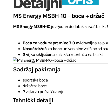
OPIS
Detaljni
MS Energy MSBH-10 – boca + držač
MS Energy MSBH-10
je zgodan dodatak za vaš bicikl. 
Boca za vodu zapremine 710 ml
dovoljna za pun
Nosač/držač za boce
univerzalne veličine od savi
2 vijka uključena
za lakšu montažu na bicikl.
Sadržaj pakiranja
sportska boca
držač za boce
2 vijka za pričvršćivanje
Tehnički detalji