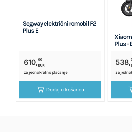
Segway električni romobil F2
Plus E
Xiaomi
Plus - 
00
610,
538,
EUR
za jednokratno plaćanje
za jedno
Dodaj u košaricu