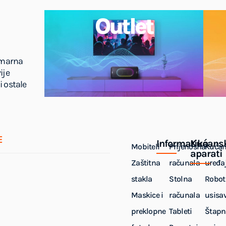
Outlet
imarna
ije
i ostale
E
Informatika
Kućans
Mobiteli
Prijenosna
Kućan
aparati
Zaštitna
računala
uređaj
stakla
Stolna
Robot
Maskice i
računala
usisa
preklopne
Tableti
Štapn