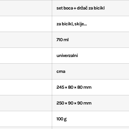
set boca + držač za bicikl
za bicikl, skije…
710 ml
univerzalni
crna
245 × 80 × 80 mm
250 × 90 × 90 mm
100 g