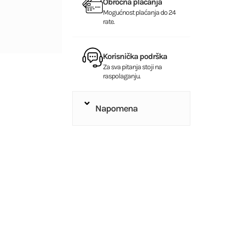
Obročna plaćanja
Mogućnost plaćanja do 24
rate.
Korisnička podrška
Za sva pitanja stoji na
raspolaganju.
Napomena