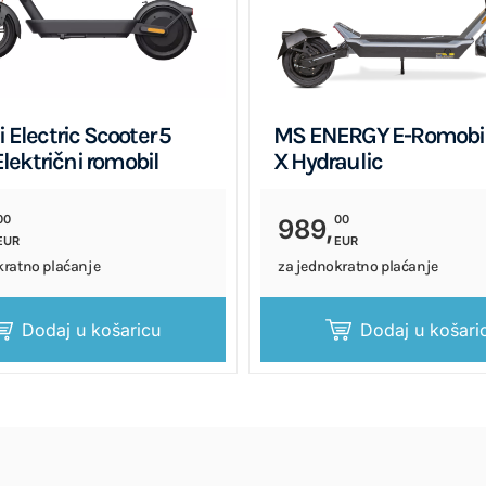
 Electric Scooter 5
MS ENERGY E-Romobil
Električni romobil
X Hydraulic
00
00
989,
EUR
EUR
kratno plaćanje
za jednokratno plaćanje
Dodaj u košaricu
Dodaj u košari