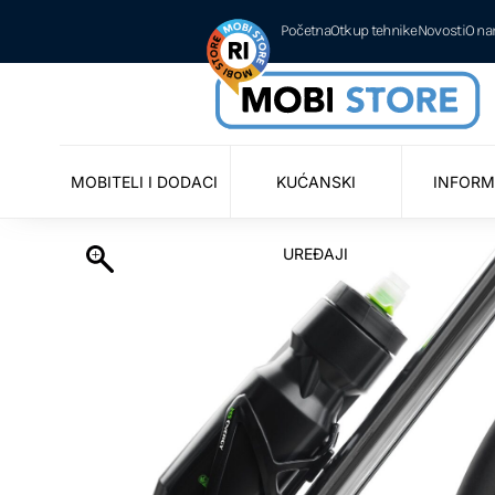
Početna
Otkup tehnike
Novosti
O n
MOBITELI I DODACI
KUĆANSKI
INFORM
UREĐAJI