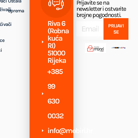
vači
Ostala
Prijavite se na
newsletter i ostvarite
živači
oprema
brojne pogodnosti.
Riva 6
ćivači
PRIJAVI
(Robna
SE
kuća
ice
RI)
i
51000
Rijeka
+385
99
630
0032
info@mobiri.hr