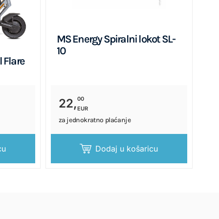
MS Energy Spiralni lokot SL-
10
 Flare
00
22,
EUR
za jednokratno plaćanje
cu
Dodaj u košaricu