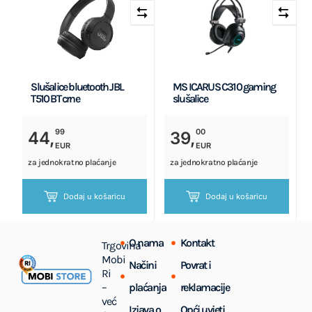
Slušalice bluetooth JBL
MS ICARUS C310 gaming
T510 BT crne
slušalice
99
00
44,
39,
EUR
EUR
za jednokratno plaćanje
za jednokratno plaćanje
Dodaj u košaricu
Dodaj u košaricu
O nama
Kontakt
Trgovina
Mobi
Načini
Povrat i
Ri
–
plaćanja
reklamacije
već
Izjava o
Opći uvjeti