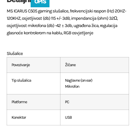
OPIS
MS ICARUS C505 gaming slušalice, frekvencijski raspon (Hz) 20HZ-
120KHZ, osjetljivost (db) 115 +/- 3dB, impendancija (ohm) 32Ω,
osjetljivost mikrofona (db) -42 ± 3db, ugrađena žica, regulacija
glasnoće kontrolerom na kablu, RGB osvjetljenje
Slušalice
Povezivanje
Žičane
Tip slušalica
Naglavne (on ear)
Mikrofon
Platforme
PC
Konektor
USB