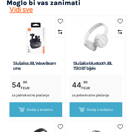
Moglo bi vas zanimati
Vidi sve
Slušalice JBL Wave Beam
Slušalice bluetooth JBL
crne
T510 BT bijele
99
99
54,
44,
EUR
EUR
za jednokratno plaćanje
za jednokratno plaćanje
Dodaj u košaricu
Dodaj u košaricu