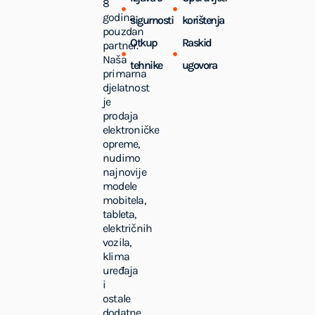
8
godina
sigurnosti
korištenja
pouzdan
Otkup
Raskid
partner.
Naša
tehnike
ugovora
primarna
djelatnost
je
prodaja
elektroničke
opreme,
nudimo
najnovije
modele
mobitela,
tableta,
električnih
vozila,
klima
uređaja
i
ostale
dodatne