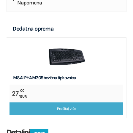
Napomena
Dodatna
oprema
MS ALPHA M305 bežična tipkovnica
00
27,
EUR
Pročitaj više
Detaljni