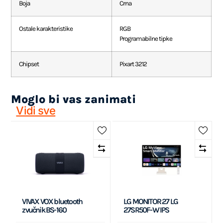
Boja
Crna
Ostale karakteristike
RGB
Programabilne tipke
Chipset
Pixart 3212
Moglo bi vas zanimati
Vidi sve
VIVAX VOX bluetooth
LG MONITOR 27 LG
zvučnik BS-160
27SR50F-W IPS