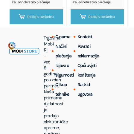
za jednokratno plaćanje
za jednokratno plaćanje
Dodaj u košaricu
Dodaj u košaricu
O nama
Kontakt
Trgovina
Mobi
Načini
Povrat i
Ri
–
plaćanja
reklamacije
već
Izjava o
Opći uvjeti
8
godina
sigurnosti
korištenja
pouzdan
Otkup
Raskid
partner.
Naša
tehnike
ugovora
primarna
djelatnost
je
prodaja
elektroničke
opreme,
nudimo