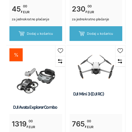
00
00
45,
230,
EUR
EUR
za jednokratno plaćanje
za jednokratno plaćanje
Dodaj u košaricu
Dodaj u košaricu
%
DJI Mini 3 (DJI RC)
DJI Avata Explorer Combo
00
00
1319,
765,
EUR
EUR