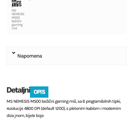
Miševi
miš
rate
.
/
MS
NEMESIS
M500
bežični
gaming
miš
Napomena
Detaljni
OPIS
MS NEMESIS M500 bežični gaming miš, sa 6 programibilnih tipki,
rezolucije 4800 DPI (default 1200), s pletenim kablom i modernim
diza jnom, bijele boje