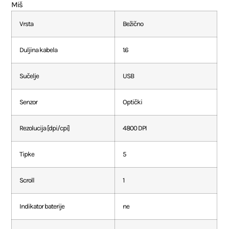
Miš
Vrsta
Bežično
Duljina kabela
1.6
Sučelje
USB
Senzor
Optički
Rezolucija [dpi/cpi]
4800 DPI
Tipke
5
Scroll
1
Indikator baterije
ne