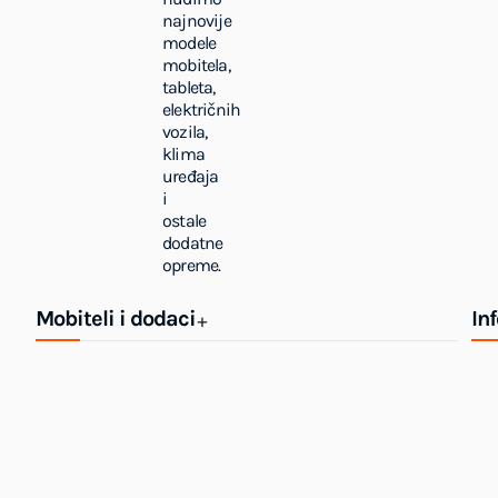
najnovije
modele
mobitela,
tableta,
električnih
vozila,
klima
uređaja
i
ostale
dodatne
opreme.
Mobiteli i dodaci
In
+