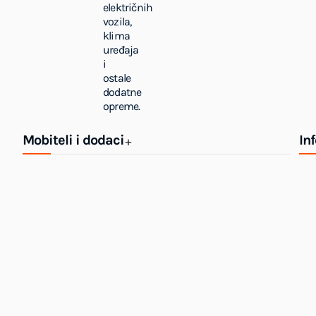
električnih
vozila,
klima
uređaja
i
ostale
dodatne
opreme.
Mobiteli i dodaci
In
+