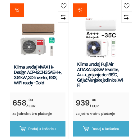
%
%
Klima uređaj Fuji Air
Klima uređaj VIVAX H+
ATTAKAI 5,3kW Inverter,
Design ACP-12CH35AEHI+,
A+++, grijanje do -35°C,
3.51kW, 3D Inverter, R32,
Grijač Vanjske jedinice, Wi-
WiFi ready - Gold
Fi
00
00
658,
939,
EUR
EUR
za jednokratno plaćanje
za jednokratno plaćanje
Dodaj u košaricu
Dodaj u košaricu