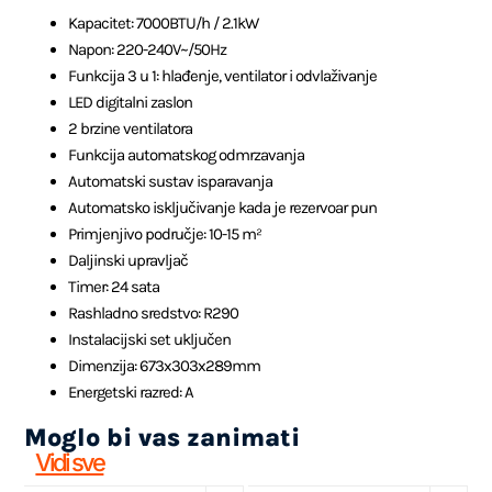
Kapacitet: 7000BTU/h / 2.1kW
Napon: 220-240V~/50Hz
Funkcija 3 u 1: hlađenje, ventilator i odvlaživanje
LED digitalni zaslon
2 brzine ventilatora
Funkcija automatskog odmrzavanja
Automatski sustav isparavanja
Automatsko isključivanje kada je rezervoar pun
Primjenjivo područje: 10-15 m²
Daljinski upravljač
Timer: 24 sata
Rashladno sredstvo: R290
Instalacijski set uključen
Dimenzija: 673x303x289mm
Energetski razred: A
Moglo bi vas zanimati
Vidi sve