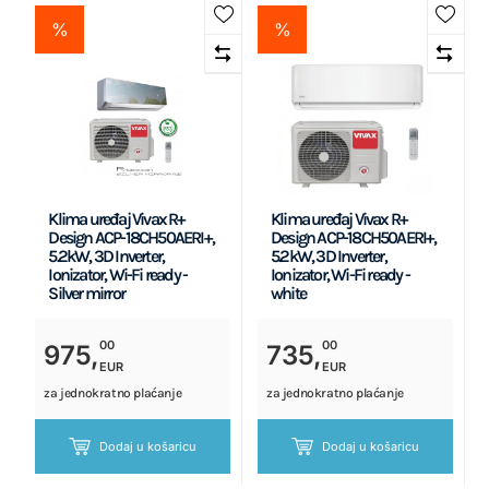
%
%
Klima uređaj Vivax R+
Klima uređaj Vivax R+
Design ACP-18CH50AERI+,
Design ACP-18CH50AERI+,
5.2kW, 3D Inverter,
5.2kW, 3D Inverter,
Ionizator, Wi-Fi ready -
Ionizator, Wi-Fi ready -
Silver mirror
white
00
00
975,
735,
EUR
EUR
za jednokratno plaćanje
za jednokratno plaćanje
Dodaj u košaricu
Dodaj u košaricu