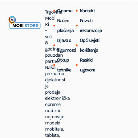
O nama
Kontakt
Trgovina
Mobi
Načini
Povrat i
Ri
–
plaćanja
reklamacije
već
Izjava o
Opći uvjeti
8
godina
sigurnosti
korištenja
pouzdan
Otkup
Raskid
partner.
Naša
tehnike
ugovora
primarna
djelatnost
je
prodaja
elektroničke
opreme,
nudimo
najnovije
modele
mobitela,
tableta,