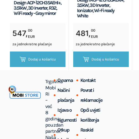
Design ACP-12CH35AEHI+,
3.5kW, 3D Inverter,
3.51kW, 3D Inverter, R32,
Ionizator, Wi-Fi ready
WiFi ready - Gray mirror
White
00
00
547,
481,
EUR
EUR
za jednokratno plaćanje
za jednokratno plaćanje
Dodaj u košaricu
Dodaj u košaricu
O nama
Kontakt
Trgovina
Mobi
Načini
Povrat i
Ri
–
plaćanja
reklamacije
već
Izjava o
Opći uvjeti
8
godina
sigurnosti
korištenja
pouzdan
Otkup
Raskid
partner.
Naša