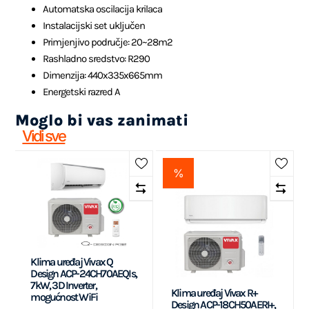
Automatska oscilacija krilaca
Instalacijski set uključen
Primjenjivo područje: 20~28m2
Rashladno sredstvo: R290
Dimenzija: 440x335x665mm
Energetski razred A
Moglo bi vas zanimati
Vidi sve
%
Klima uređaj Vivax Q
Design ACP-24CH70AEQIs,
7kW, 3D Inverter,
Klima uređaj Vivax R+
mogućnost WiFi
Design ACP-18CH50AERI+,