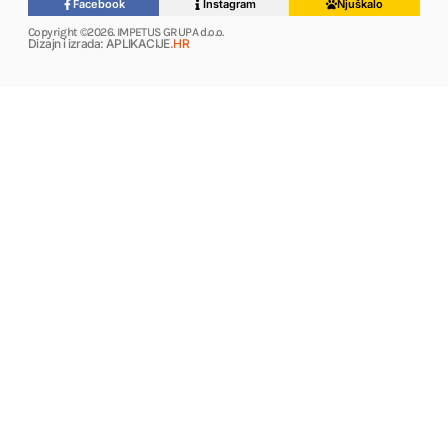
Facebook
Instagram
Njuškalo
Copyright ©2026. IMPETUS GRUPA d.o.o.
Dizajn i izrada: APLIKACIJE
.HR