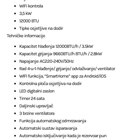
WiFi kontrola
3,5 kW
12000 BTU
Tipke osjetljive na dodir
Tehničke informacije
Kapacitet hlađenja: 12000BTU/h / 3.5kW
Kapacitet grijanja: 9660BTU/h BTU/h / 2.8kW
Napajanje: AC220-240V/50Hz
Rad 4-u-1: hlađenje/ grijanje/ odvlaživanje/ ventilator
WIFI funkcija, “SmartHome” app za Android/iOS
Kontrolna ploča osjetljiva na dodir
LED digitalni zaslon
Timer 24 sata
Daljinski upravljač
3 brzine ventilatora
Funkcija automatskog odmrzavanja
Automatski sustav isparavanja
Automatsko isključivanje kada je rezervoar pun