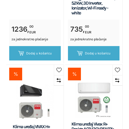
5.2kW, 3D Inverter,
Ionizator, Wi-Fi ready -
white
00
00
1236,
735,
EUR
EUR
za jednokratno plaćanje
za jednokratno plaćanje
Dodaj u košaricu
Dodaj u košaricu
%
%
Klima uređaj Vivax R+
Klima uređaj VIVAX H+
Design ACP-12CH35AERI+,