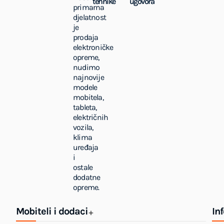
tehnike
ugovora
primarna
djelatnost
je
prodaja
elektroničke
opreme,
nudimo
najnovije
modele
mobitela,
tableta,
električnih
vozila,
klima
uređaja
i
ostale
dodatne
opreme.
Mobiteli i dodaci
In
+