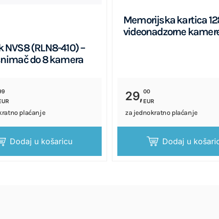
Memorijska kartica 1
videonadzorne kamer
k NVS8 (RLN8-410) –
snimač do 8 kamera
99
00
29,
EUR
EUR
kratno plaćanje
za jednokratno plaćanje
Dodaj u košaricu
Dodaj u košari