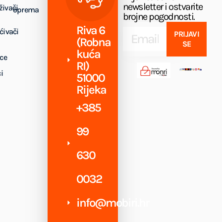
newsletter i ostvarite
živači
oprema
brojne pogodnosti.
Riva 6
ćivači
PRIJAVI
(Robna
SE
kuća
ice
RI)
i
51000
Rijeka
+385
99
630
0032
info@mobiri.hr