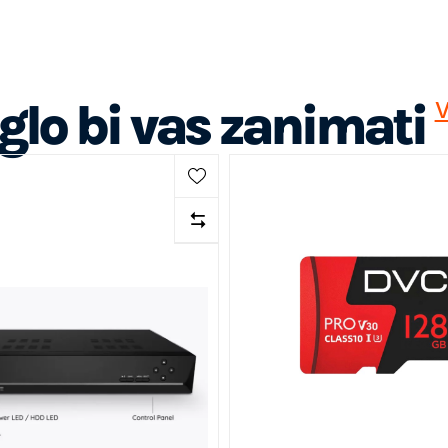
lo bi vas zanimati
V