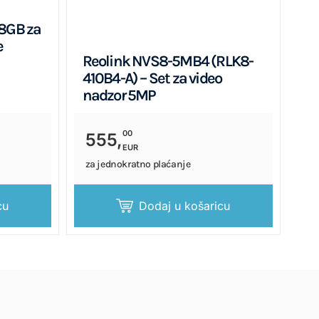
28GB za
e
Reolink NVS8-5MB4 (RLK8-
410B4-A) – Set za video
nadzor 5MP
00
555,
EUR
za jednokratno plaćanje
cu
Dodaj u košaricu