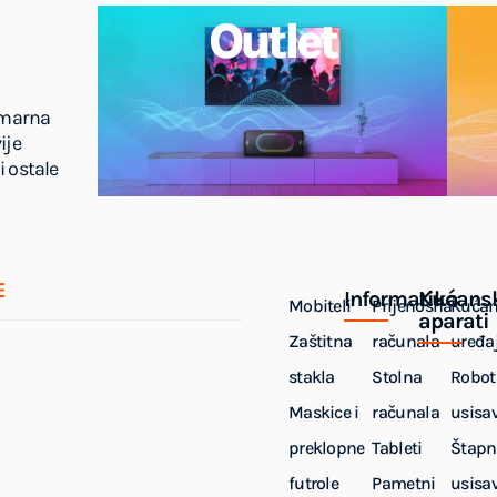
Outlet
imarna
ije
i ostale
E
Informatika
Kućans
Mobiteli
Prijenosna
Kućan
aparati
Zaštitna
računala
uređaj
stakla
Stolna
Robot
Maskice i
računala
usisa
preklopne
Tableti
Štapn
futrole
Pametni
usisa