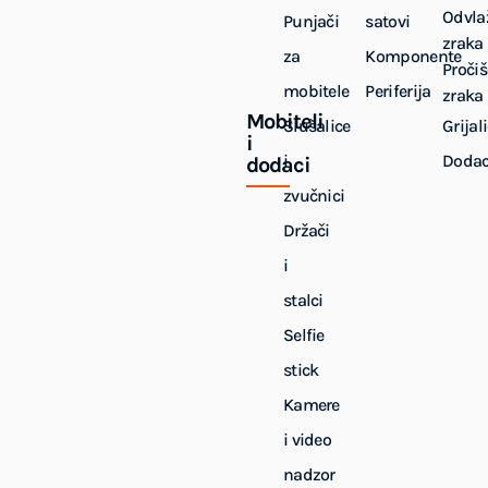
Odvla
Punjači
satovi
zraka
za
Komponente
Pročiš
mobitele
Periferija
zraka
Mobiteli
Slušalice
Grijal
i
i
Dodac
dodaci
zvučnici
Držači
i
stalci
Selfie
stick
Kamere
i video
nadzor