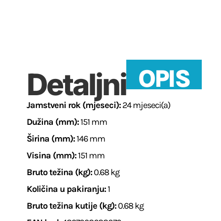
OPIS
Detaljni
Jamstveni rok (mjeseci):
24 mjeseci(a)
Dužina (mm):
151 mm
Širina (mm):
146 mm
Visina (mm):
151 mm
Bruto težina (kg):
0.68 kg
Količina u pakiranju:
1
Bruto težina kutije (kg):
0.68 kg