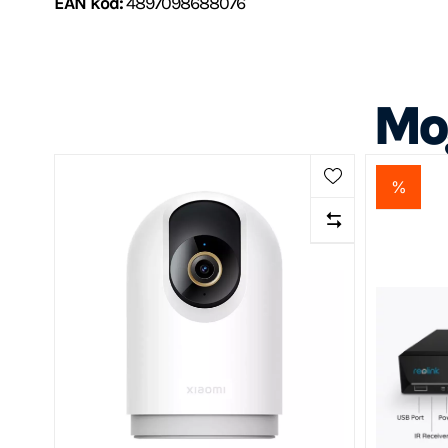
EAN kod:
4897098688076
Mog
%