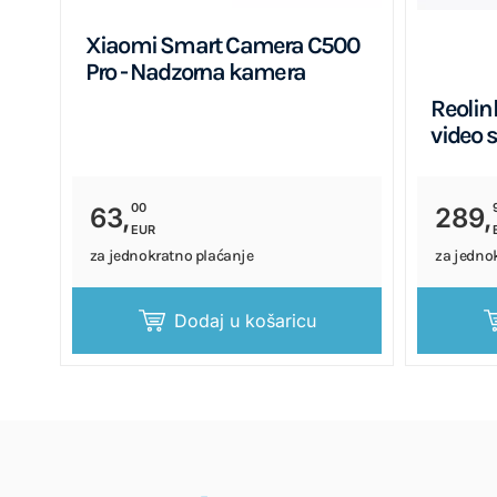
Xiaomi Smart Camera C500
Pro - Nadzorna kamera
Reolin
video 
00
63,
289,
EUR
za jednokratno plaćanje
za jedno
Dodaj u košaricu