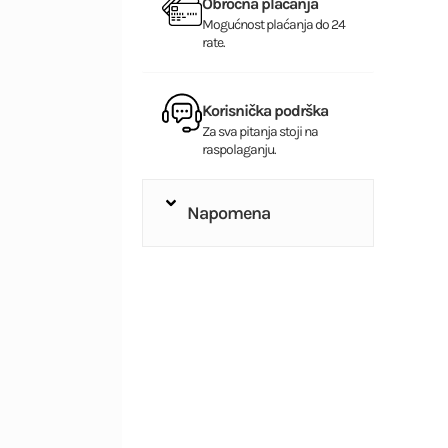
Obročna plaćanja
Mogućnost plaćanja do 24
rate.
Korisnička podrška
Za sva pitanja stoji na
raspolaganju.
Napomena