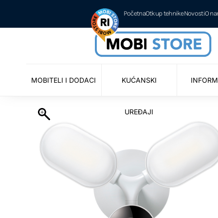
Početna
Otkup tehnike
Novosti
O n
MOBITELI I DODACI
KUĆANSKI
INFORM
UREĐAJI