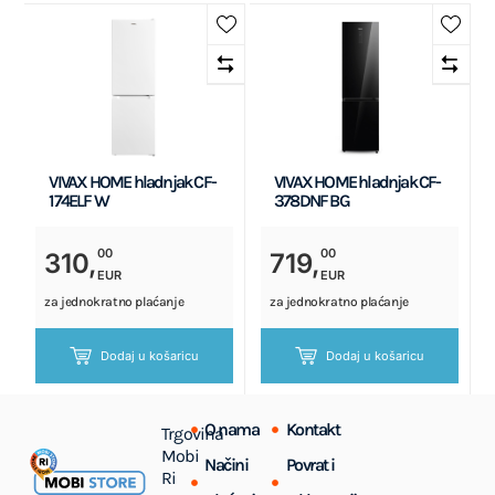
VIVAX HOME hladnjak CF-
VIVAX HOME hladnjak CF-
174ELF W
378DNF BG
00
00
310,
719,
EUR
EUR
za jednokratno plaćanje
za jednokratno plaćanje
Dodaj u košaricu
Dodaj u košaricu
O nama
Kontakt
Trgovina
Mobi
Načini
Povrat i
Ri