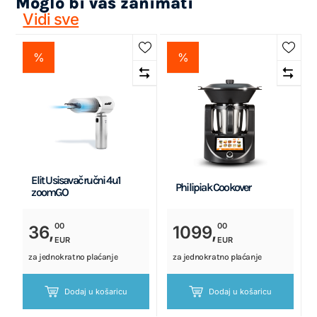
Moglo bi vas zanimati
Vidi sve
%
%
Elit Usisavač ručni 4u1
Philipiak Cookover
zoomGO
00
00
36,
1099,
EUR
EUR
za jednokratno plaćanje
za jednokratno plaćanje
Dodaj u košaricu
Dodaj u košaricu