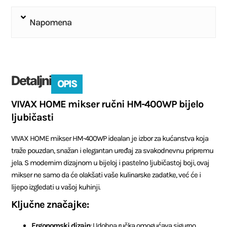
Napomena
Detaljni
OPIS
VIVAX HOME mikser ručni HM-400WP bijelo
ljubičasti
VIVAX HOME mikser HM-400WP idealan je izbor za kućanstva koja
traže pouzdan, snažan i elegantan uređaj za svakodnevnu pripremu
jela. S modernim dizajnom u bijeloj i pastelno ljubičastoj boji, ovaj
mikser ne samo da će olakšati vaše kulinarske zadatke, već će i
lijepo izgledati u vašoj kuhinji.
Ključne značajke:
Ergonomski dizajn
: Udobna ručka omogućava sigurno