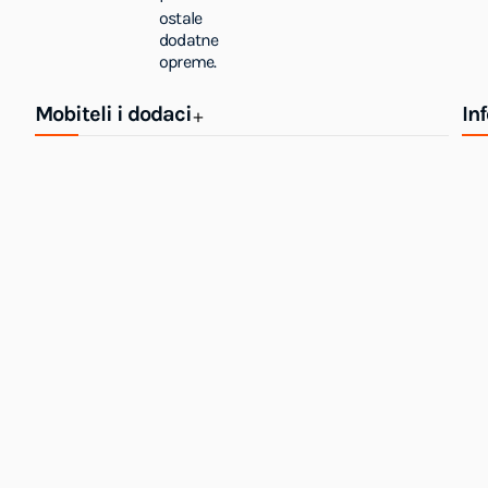
ostale
dodatne
opreme.
Mobiteli i dodaci
In
+