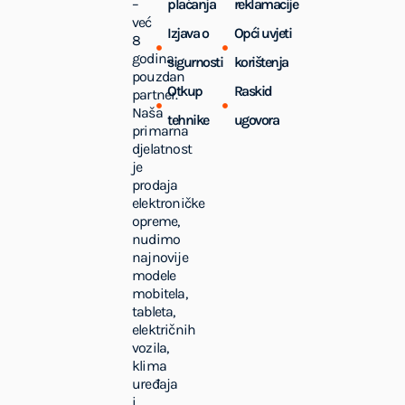
–
plaćanja
reklamacije
već
Izjava o
Opći uvjeti
8
godina
sigurnosti
korištenja
pouzdan
Otkup
Raskid
partner.
Naša
tehnike
ugovora
primarna
djelatnost
je
prodaja
elektroničke
opreme,
nudimo
najnovije
modele
mobitela,
tableta,
električnih
vozila,
klima
uređaja
i