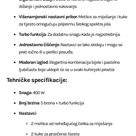
držanje i jednostavno rukovanje.
Višenamjenski nastavni pribor
: Metlice za miješanje i kuke
za tijesto omogućuju pripremu širokog spektra jela.
Turbo funkcija
: Za dodatnu snagu kada je najpotrebnija.
Jednostavno čišćenje
: Nastavci se lako skidaju i mogu se
prati ručno ili u perilici posuđa.
Moderan izgled
: Elegantna kombinacija bijele i pastelno
ljubičaste boje uklopit će se u svaki kuhinjski prostor.
Tehničke specifikacije:
Snaga
: 400 W
Broj brzina
: 5 brzina + turbo funkcija
Nastavci
:
2 metlice od nehrđajućeg čelika za miješanje
2 kuke za gnječenje tijesta