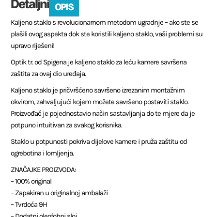
Detaljni
OPIS
Kaljeno staklo s revolucionarnom metodom ugradnje – ako ste se
plašili ovog aspekta dok ste koristili kaljeno staklo, vaši problemi su
upravo riješeni!
Optik tr. od Spigena je kaljeno staklo za leću kamere savršena
zaštita za ovaj dio uređaja.
Kaljeno staklo je pričvršćeno savršeno izrezanim montažnim
okvirom, zahvaljujući kojem možete savršeno postaviti staklo.
Proizvođač je pojednostavio način sastavljanja do te mjere da je
potpuno intuitivan za svakog korisnika.
Staklo u potpunosti pokriva dijelove kamere i pruža zaštitu od
ogrebotina i lomljenja.
ZNAČAJKE PROIZVODA:
– 100% original
– Zapakiran u originalnoj ambalaži
– Tvrdoća 9H
– Dodatni oleofobni sloj