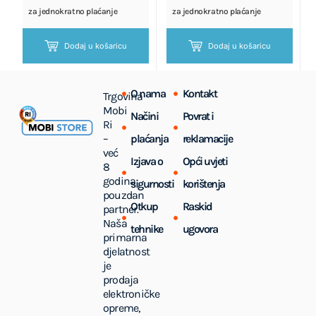
za jednokratno plaćanje
za jednokratno plaćanje
Dodaj u košaricu
Dodaj u košaricu
O nama
Kontakt
Trgovina
Mobi
Načini
Povrat i
Ri
–
plaćanja
reklamacije
već
Izjava o
Opći uvjeti
8
godina
sigurnosti
korištenja
pouzdan
Otkup
Raskid
partner.
Naša
tehnike
ugovora
primarna
djelatnost
je
prodaja
elektroničke
opreme,