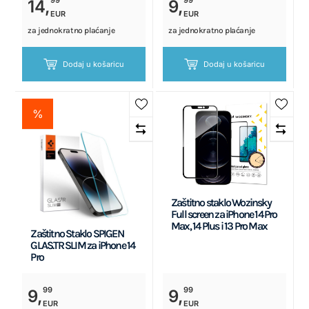
99
99
14,
9,
EUR
EUR
za jednokratno plaćanje
za jednokratno plaćanje
Dodaj u košaricu
Dodaj u košaricu
%
Zaštitno staklo Wozinsky
Full screen za iPhone 14 Pro
Max, 14 Plus i 13 Pro Max
Zaštitno Staklo SPIGEN
GLAS.TR SLIM za iPhone 14
Pro
99
99
9,
9,
EUR
EUR