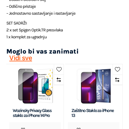
– Odlično pristaje
– Jednostavno sastavljanje i rastavljanje
SET SADRŽI:
2 x set Spigen Optik.TR presvlaka
1 x komplet za ugradnju
Moglo bi vas zanimati
Vidi sve
Wozinsky Privacy Glass
Zaštitno Staklo za iPhone
staklo za iPhone 14 Pro
13