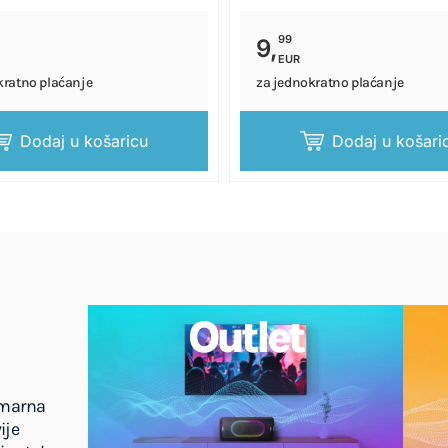
99
9,
EUR
kratno plaćanje
za jednokratno plaćanje
Dodaj u košaricu
Dodaj u košari
Outlet
imarna
ije