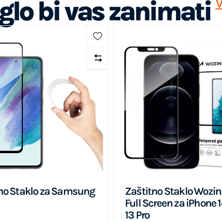
lo bi vas zanimati
V
no Staklo za Samsung
Zaštitno Staklo Wozi
Full Screen za iPhone 14
13 Pro