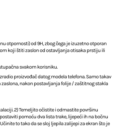
inu otpornosti) od 9H, zbog čega je izuzetno otporan
oji štiti zaslon od ostavljanja otisaka prstiju ili
istupačna svakom korisniku.
e izradio proizvođač datog modela telefona. Samo takav
slona, ​​nakon postavljanja folije / zaštitnog stakla
aciji. 2) Temeljito očistite i odmastite površinu
ostaviti pomoću dva lista trake, lijepeći ih na bočnu
nite to tako da se sloj ljepila zalijepi za ekran što je