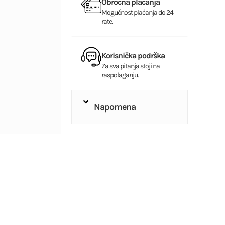
Obročna plaćanja
Mogućnost plaćanja do 24
rate.
Korisnička podrška
Za sva pitanja stoji na
raspolaganju.
Napomena