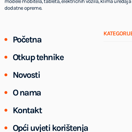
modele mobitela, tableta, električnih vozila, klima uređaja 
dodatne opreme.
KATEGORIJ
Početna
Otkup tehnike
Novosti
O nama
Kontakt
Opći uvjeti korištenja