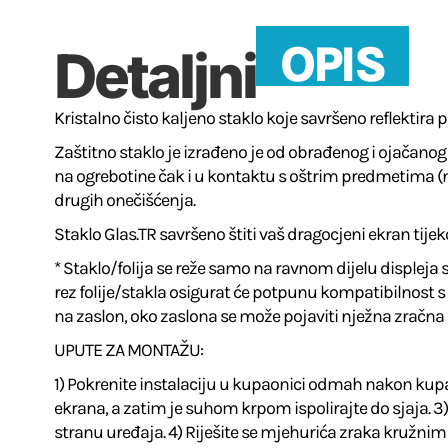
OPIS
Detaljni
Kristalno čisto kaljeno staklo koje savršeno reflektira p
Zaštitno staklo je izrađeno je od obrađenog i ojačanog
na ogrebotine čak i u kontaktu s oštrim predmetima (no
drugih onečišćenja.
Staklo Glas.TR savršeno štiti vaš dragocjeni ekran t
* Staklo/folija se reže samo na ravnom dijelu displeja
rez folije/stakla osigurat će potpunu kompatibilnost s 
na zaslon, oko zaslona se može pojaviti nježna zračna a
UPUTE ZA MONTAŽU:
1) Pokrenite instalaciju u kupaonici odmah nakon kupanj
ekrana, a zatim je suhom krpom ispolirajte do sjaja. 3
stranu uređaja. 4) Riješite se mjehurića zraka kružnim p