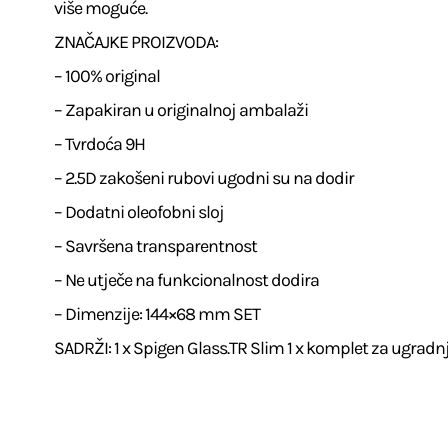
više moguće.
ZNAČAJKE PROIZVODA:
– 100% original
– Zapakiran u originalnoj ambalaži
– Tvrdoća 9H
– 2.5D zakošeni rubovi ugodni su na dodir
– Dodatni oleofobni sloj
– Savršena transparentnost
– Ne utječe na funkcionalnost dodira
– Dimenzije: 144×68 mm SET
SADRŽI: 1 x Spigen Glass.TR Slim 1 x komplet za ugradn