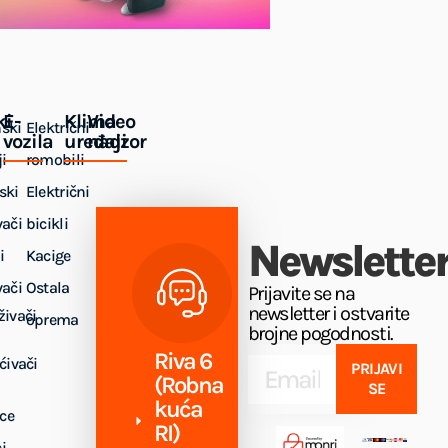
ki
E-
Klima
Video
ski
Električni
vozila
uređaji
nadzor
i
romobili
ski
Električni
vači
bicikli
Newslette
i
Kacige
vači
Ostala
Prijavite se na
newsletter i ostvarite
živači
oprema
brojne pogodnosti.
Riva 6
ćivači
PRIJAVI
(Robna
SE
kuća
ice
RI)
i