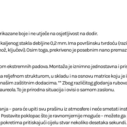
rikazane boje i ne utječe na osjetljivost na dodir.
 kaljenog stakla debljine 0,2 mm. Ima površinsku tvrdoću (raz
ž, ključevi). Osim toga, prekriveno je posebnim nano premazom k
ijekom ekstremnih padova. Montaža je iznimno jednostavna i pr
 sa reljefnom strukturom, u skladu i na osnovu matrice koju j
našim zaštitnim dodacima. ** Zbog različitog glodanja rubova za
ureola. To je prirodna situacija i ovisi o samom zaslonu.
a – para će upiti svu prašinu iz atmosfere i neće smetati instal
) Postavite poklopac što je ravnomjernije moguće – možete ga p
okretima pritiskajući cijelu stvar nekoliko desetaka sekundi. Uči