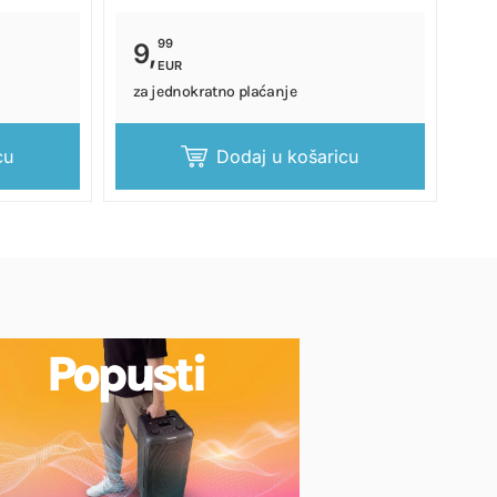
99
9,
EUR
za jednokratno plaćanje
cu
Dodaj u košaricu
Popusti