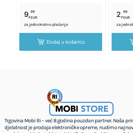
99
99
9,
2,
EUR
EUR
za jednokratno plaćanje
za jedno
Dodaj u košaricu
Trgovina Mobi Ri – već 8 godina pouzdan partner. Naša pr
djelatnost je prodaja elektroničke opreme, nudimo najnov