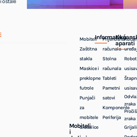
i ostale
E
Informatika
Kućans
Mobiteli
Prijenosna
Kućan
aparati
Zaštitna
računala
uređaj
stakla
Stolna
Robot
Maskice i
računala
usisa
preklopne
Tableti
Štapn
futrole
Pametni
usisa
Odvla
Punjači
satovi
zraka
za
Komponente
Pročiš
mobitele
Periferija
zraka
Mobiteli
Slušalice
Grijal
i
i
Dodac