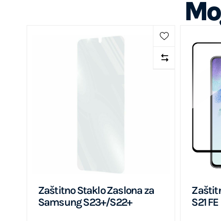
Mog
Zaštitno Staklo Zaslona za
Zaštit
Samsung S23+/S22+
S21 FE