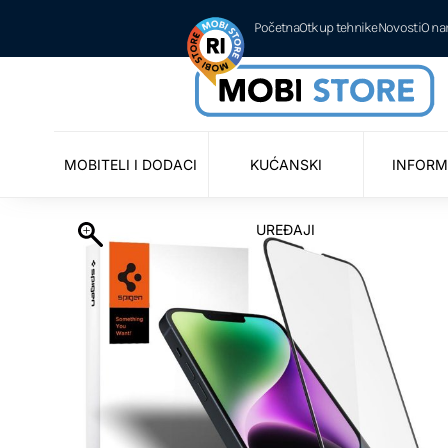
Početna
Otkup tehnike
Novosti
O n
MOBITELI I DODACI
KUĆANSKI
INFORM
UREĐAJI