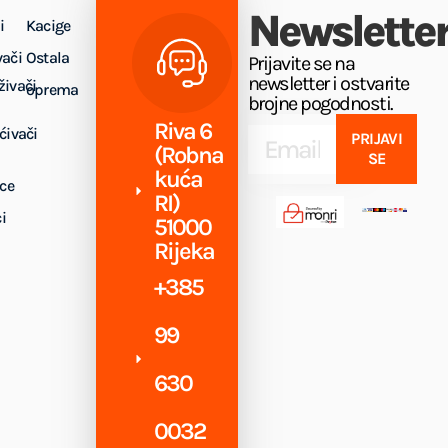
Newslette
i
Kacige
vači
Ostala
Prijavite se na
newsletter i ostvarite
živači
oprema
brojne pogodnosti.
Riva 6
ćivači
PRIJAVI
(Robna
SE
kuća
ice
RI)
i
51000
Rijeka
+385
99
630
0032