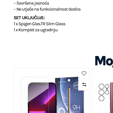
– Savršena jasnoća
– Ne utječe na funkcionalnost dodira
SET UKLJUČUJE:
1 x Spigen Glas.TR Slim Glass
1 x Komplet za ugradnju
Mog