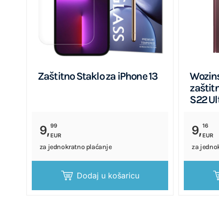
Zaštitno Staklo za iPhone 13
Wozins
zaštit
S22 Ul
99
16
9,
9,
EUR
EUR
za jednokratno plaćanje
za jedno
Dodaj u košaricu