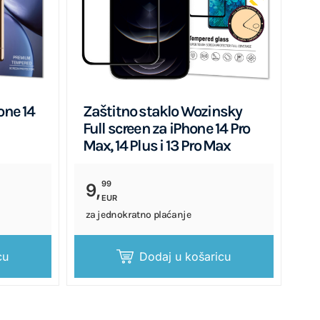
one 14
Zaštitno staklo Wozinsky
Full screen za iPhone 14 Pro
Max, 14 Plus i 13 Pro Max
99
9,
EUR
za jednokratno plaćanje
cu
Dodaj u košaricu