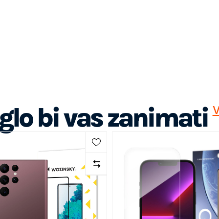
lo bi vas zanimati
V