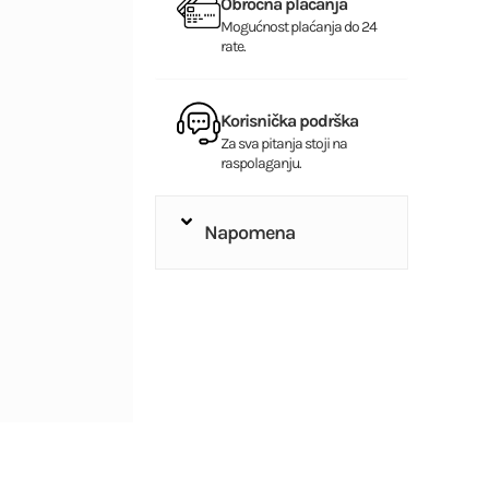
Obročna plaćanja
Mogućnost plaćanja do 24
rate.
Korisnička podrška
Za sva pitanja stoji na
raspolaganju.
Napomena