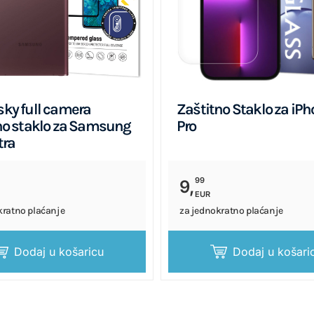
ky full camera
Zaštitno Staklo za iPh
no staklo za Samsung
Pro
tra
99
9,
EUR
kratno plaćanje
za jednokratno plaćanje
Dodaj u košaricu
Dodaj u košari