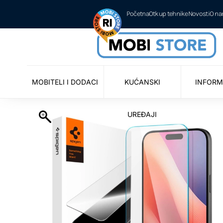
Početna
Otkup tehnike
Novosti
O n
MOBITELI I DODACI
KUĆANSKI
INFORM
UREĐAJI