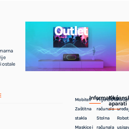
Outlet
imarna
ije
i ostale
E
Informatika
Kućans
Mobiteli
Prijenosna
Kućan
aparati
Zaštitna
računala
uređaj
stakla
Stolna
Robot
Maskice i
računala
usisa