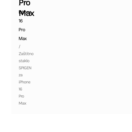
Pro
/
Max
Iphone
16
Pro
Max
/
Zaštitno
staklo
SPIGEN
za
iPhone
16
Pro
Max