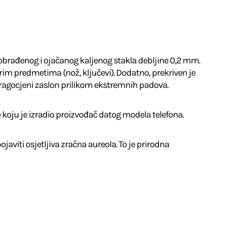
od obrađenog i ojačanog kaljenog stakla debljine 0,2 mm.
rim predmetima (nož, ključevi). Dodatno, prekriven je
 dragocjeni zaslon prilikom ekstremnih padova.
e koju je izradio proizvođač datog modela telefona.
javiti osjetljiva zračna aureola. To je prirodna