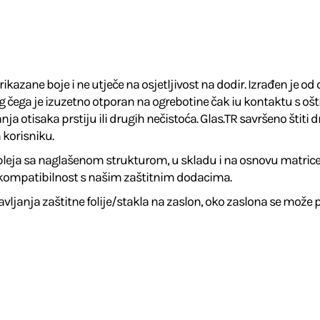
prikazane boje i ne utječe na osjetljivost na dodir. Izrađen je 
 čega je izuzetno otporan na ogrebotine čak iu kontaktu s ošt
a otisaka prstiju ili drugih nečistoća. Glas.TR savršeno štiti
 korisniku.
displeja sa naglašenom strukturom, u skladu i na osnovu matric
 kompatibilnost s našim zaštitnim dodacima.
avljanja zaštitne folije/stakla na zaslon, oko zaslona se može po