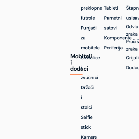
preklopne
Tableti
Štapn
futrole
Pametni
usisa
Odvla
Punjači
satovi
zraka
za
Komponente
Pročiš
mobitele
Periferija
zraka
Mobiteli
Slušalice
Grijal
i
i
Dodac
dodaci
zvučnici
Držači
i
stalci
Selfie
stick
Kamere