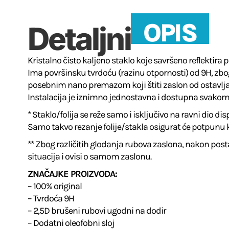
OPIS
Detaljni
Kristalno čisto kaljeno staklo koje savršeno reflektira 
Ima površinsku tvrdoću (razinu otpornosti) od 9H, zbog
posebnim nano premazom koji štiti zaslon od ostavljanj
Instalacija je iznimno jednostavna i dostupna svakom
* Staklo/folija se reže samo i isključivo na ravni dio 
Samo takvo rezanje folije/stakla osigurat će potpunu
** Zbog različitih glodanja rubova zaslona, ​​nakon post
situacija i ovisi o samom zaslonu.
ZNAČAJKE PROIZVODA:
– 100% original
– Tvrdoća 9H
– 2,5D brušeni rubovi ugodni na dodir
– Dodatni oleofobni sloj