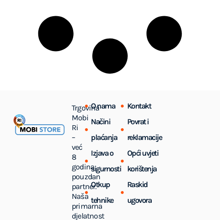
O nama
Kontakt
Trgovina
Mobi
Načini
Povrat i
Ri
–
plaćanja
reklamacije
već
Izjava o
Opći uvjeti
8
godina
sigurnosti
korištenja
pouzdan
Otkup
Raskid
partner.
Naša
tehnike
ugovora
primarna
djelatnost