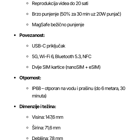
Reprodukcija videa do 20 sati
Brzo punjenje (50% za 30 min uz 20W punjač)
MagSafe bežično punjenje
Povezanost:
USB-C priključak
5G, Wi-Fi 6, Bluetooth 5.3, NFC
Dvije SIM kartice (nanoSIM + eSIM)
Otpornost:
IP68 – otporan na vodu i prašinu (do 6 metara, 30
minuta)
Dimenzije i težina:
Visina: 147,6 mm
Širina: 71,6 mm
Debljina: 7,8 mm