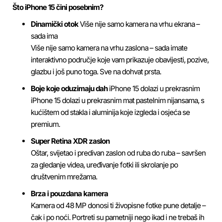
Što iPhone 15 čini posebnim?
Dinamički otok
Više
nije
samo
kamera
na
vrhu
ekrana
–
sada
ima
Više nije samo kamera na vrhu zaslona – sada imate
interaktivno područje koje vam prikazuje obavijesti, pozive,
glazbu i još puno toga. Sve na dohvat prsta.
Boje koje oduzimaju dah
iPhone
15
dolazi
u
prekrasnim
iPhone 15 dolazi u prekrasnim mat pastelnim nijansama, s
kućištem od stakla i aluminija koje izgleda i osjeća se
premium.
Super Retina XDR zaslon
Oštar, svijetao i predivan zaslon od ruba do ruba – savršen
za gledanje videa, uređivanje fotki ili skrolanje po
društvenim mrežama.
Brza i pouzdana kamera
Kamera od 48 MP donosi ti živopisne fotke pune detalje –
čak i po noći. Portreti su pametniji nego ikad i ne trebaš ih