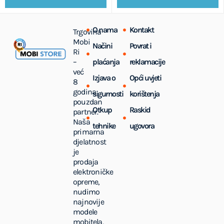
O nama
Kontakt
Trgovina
Mobi
Načini
Povrat i
Ri
–
plaćanja
reklamacije
već
Izjava o
Opći uvjeti
8
godina
sigurnosti
korištenja
pouzdan
Otkup
Raskid
partner.
Naša
tehnike
ugovora
primarna
djelatnost
je
prodaja
elektroničke
opreme,
nudimo
najnovije
modele
mobitela,