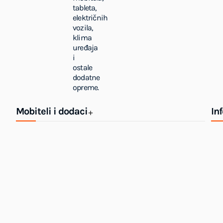
tableta,
električnih
vozila,
klima
uređaja
i
ostale
dodatne
opreme.
Mobiteli i dodaci
In
+