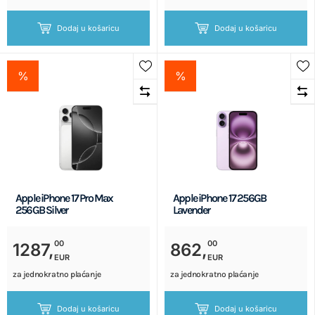
Dodaj u košaricu
Dodaj u košaricu
%
%
Apple iPhone 17 Pro Max
Apple iPhone 17 256GB
256GB Silver
Lavender
00
00
1287,
862,
EUR
EUR
za jednokratno plaćanje
za jednokratno plaćanje
Dodaj u košaricu
Dodaj u košaricu