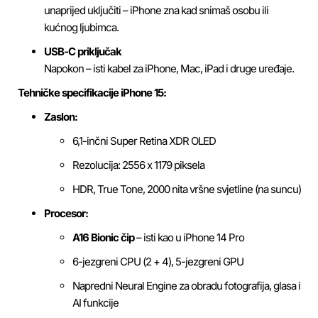
unaprijed uključiti – iPhone zna kad snimaš osobu ili
kućnog ljubimca.
USB-C priključak
Napokon – isti kabel za iPhone, Mac, iPad i druge uređaje.
Tehničke specifikacije iPhone 15:
Zaslon:
6,1-inčni Super Retina XDR OLED
Rezolucija: 2556 x 1179 piksela
HDR, True Tone, 2000 nita vršne svjetline (na suncu)
Procesor:
A16 Bionic čip
– isti kao u iPhone 14 Pro
6-jezgreni CPU (2 + 4), 5-jezgreni GPU
Napredni Neural Engine za obradu fotografija, glasa i
AI funkcije