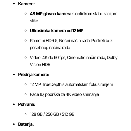
Kamere:
48 MP glavna kamera
s optičkom stabilizacijom
slike
Ultraširoka kamera od 12 MP
Pametni HDR 5, Noćni način rada, Portreti bez
posebnog načina rada
Video: 4K do 60 fps, Cinematic način rada, Dolby
Vision HDR
Prednja kamera:
12 MP TrueDepth s automatskim fokusiranjem
Face ID, podrška za 4K video snimanje
Pohrana:
128 GB / 256 GB / 512 GB
Baterija: