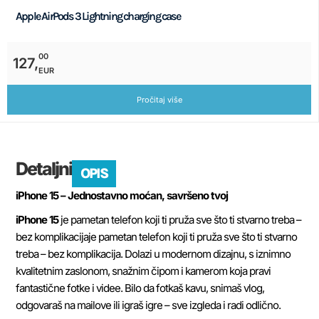
Apple AirPods 3 Lightning charging case
00
127,
EUR
Pročitaj više
Detaljni
OPIS
iPhone 15 – Jednostavno moćan, savršeno tvoj
iPhone 15
je
pametan
telefon
koji
ti
pruža
sve
što
ti
stvarno
treba
–
bez
komplikacija
je pametan telefon koji ti pruža sve što ti stvarno
treba – bez komplikacija. Dolazi u modernom dizajnu, s iznimno
kvalitetnim zaslonom, snažnim čipom i kamerom koja pravi
fantastične fotke i videe. Bilo da fotkaš kavu, snimaš vlog,
odgovaraš na mailove ili igraš igre – sve izgleda i radi odlično.