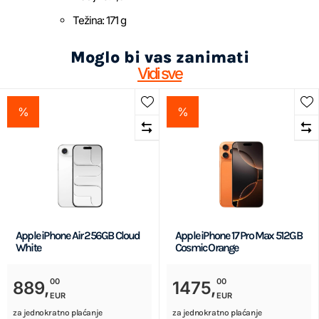
Težina: 171 g
Moglo bi vas zanimati
Vidi sve
%
%
Apple iPhone Air 256GB Cloud
Apple iPhone 17 Pro Max 512GB
White
Cosmic Orange
00
00
889,
1475,
EUR
EUR
za jednokratno plaćanje
za jednokratno plaćanje