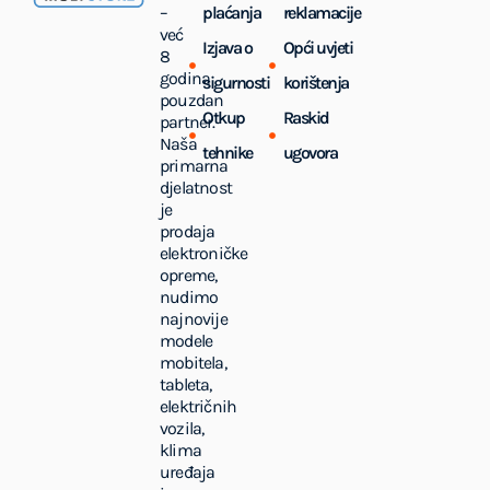
–
plaćanja
reklamacije
već
Izjava o
Opći uvjeti
8
godina
sigurnosti
korištenja
pouzdan
Otkup
Raskid
partner.
Naša
tehnike
ugovora
primarna
djelatnost
je
prodaja
elektroničke
opreme,
nudimo
najnovije
modele
mobitela,
tableta,
električnih
vozila,
klima
uređaja