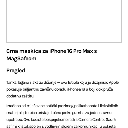
Crna maskica za iPhone 16 Pro Max s
MagSafeom
Pregled
Tanka, lagana i laka za držanje — ova futrola koju je dizajnirao Apple
pokazuje briljantnu završnu obradu iPhonea 16 u boji dok pruža
dodatnu zaštitu.
Izrađena od mješavine optički prozirnog polikarbonata i fleksibilnih
materijala, torbica pristaje točno preko gumba za jednostavnu
upotrebu. Ovo kućište besprijekorno radi s Camera Control. Sadrži
safirni kristal, spojen s vodljivim slojem za komunikaciju pokreta