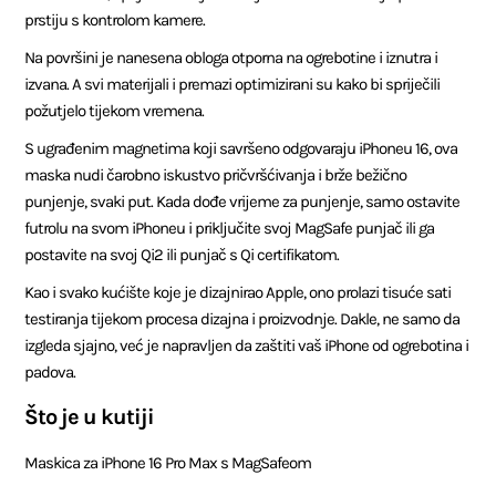
prstiju s kontrolom kamere.
Na površini je nanesena obloga otporna na ogrebotine i iznutra i
izvana. A svi materijali i premazi optimizirani su kako bi spriječili
požutjelo tijekom vremena.
S ugrađenim magnetima koji savršeno odgovaraju iPhoneu 16, ova
maska ​​nudi čarobno iskustvo pričvršćivanja i brže bežično
punjenje, svaki put. Kada dođe vrijeme za punjenje, samo ostavite
futrolu na svom iPhoneu i priključite svoj MagSafe punjač ili ga
postavite na svoj Qi2 ili punjač s Qi certifikatom.
Kao i svako kućište koje je dizajnirao Apple, ono prolazi tisuće sati
testiranja tijekom procesa dizajna i proizvodnje. Dakle, ne samo da
izgleda sjajno, već je napravljen da zaštiti vaš iPhone od ogrebotina i
padova.
Što je u kutiji
Maskica za iPhone 16 Pro Max s MagSafeom