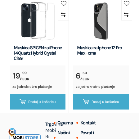
Maskica SPIGEN za iPhone
Maskica za Iphone 12 Pro
14 Quartz Hybrid Crystal
Max - crna
Clear
99
50
19,
6,
EUR
EUR
za jednokratno plaćanje
za jednokratno plaćanje
Dodaj u košaricu
Dodaj u košaricu
O nama
Kontakt
Trgovina
Mobi
Načini
Povrat i
Ri