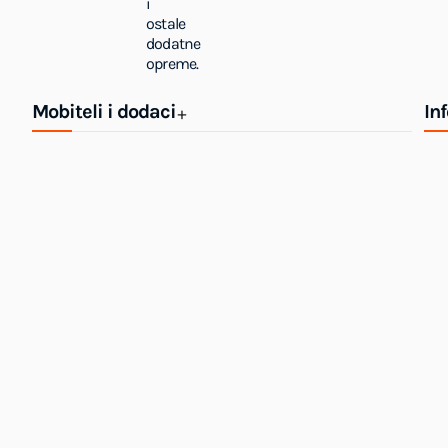
i
ostale
dodatne
opreme.
Mobiteli i dodaci
In
+