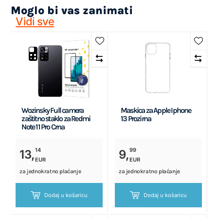
Moglo bi vas zanimati
Vidi sve
Wozinsky Full camera
Maskica za Apple Iphone
zaštitno staklo za Redmi
13 Prozirna
Note 11 Pro Crna
14
99
13,
9,
EUR
EUR
za jednokratno plaćanje
za jednokratno plaćanje
Dodaj u košaricu
Dodaj u košaricu