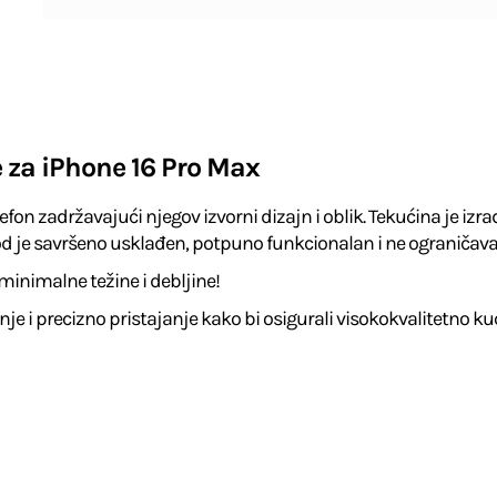
 za iPhone 16 Pro Max
fon zadržavajući njegov izvorni dizajn i oblik. Tekućina je iz
vod je savršeno usklađen, potpuno funkcionalan i ne ograničav
minimalne težine i debljine!
je i precizno pristajanje kako bi osigurali visokokvalitetno kuć