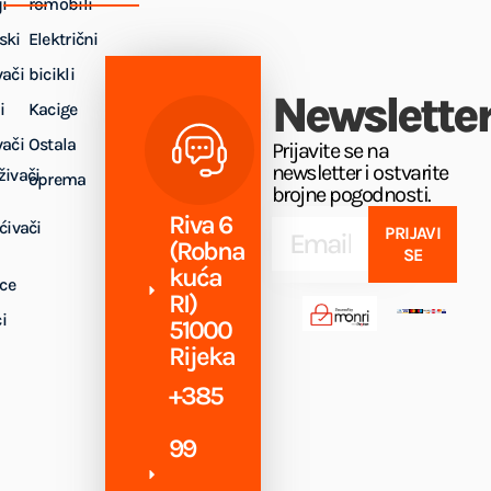
i
romobili
ski
Električni
vači
bicikli
Newslette
i
Kacige
vači
Ostala
Prijavite se na
newsletter i ostvarite
živači
oprema
brojne pogodnosti.
Riva 6
ćivači
PRIJAVI
(Robna
SE
kuća
ice
RI)
i
51000
Rijeka
+385
99