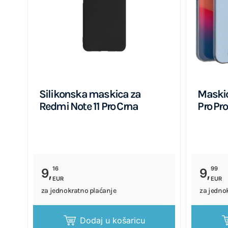
Silikonska maskica za
Maskic
Redmi Note 11 Pro Crna
Pro Pr
16
99
9,
9,
EUR
EUR
za jednokratno plaćanje
za jedno
Dodaj u košaricu