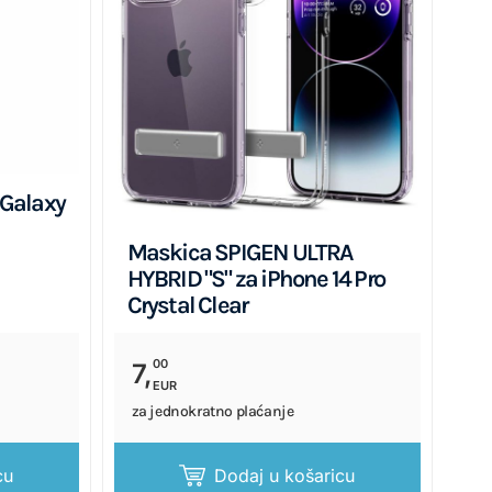
Galaxy
Maskica SPIGEN ULTRA
HYBRID "S" za iPhone 14 Pro
Crystal Clear
00
7,
EUR
za jednokratno plaćanje
cu
Dodaj u košaricu