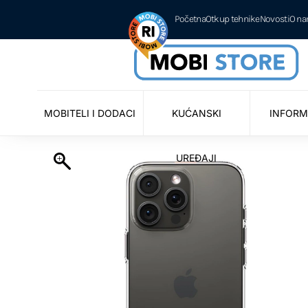
Početna
Otkup tehnike
Novosti
O n
MOBITELI I DODACI
KUĆANSKI
INFORM
UREĐAJI