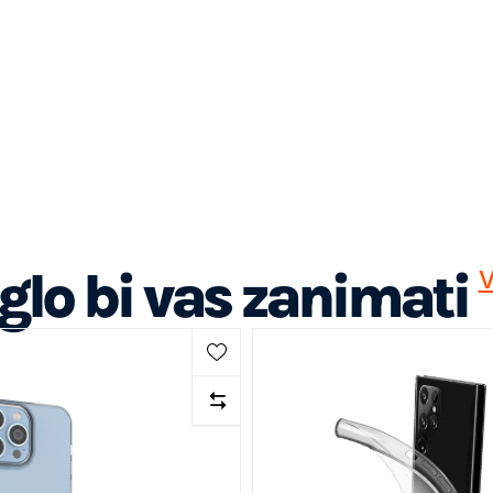
lo bi vas zanimati
V