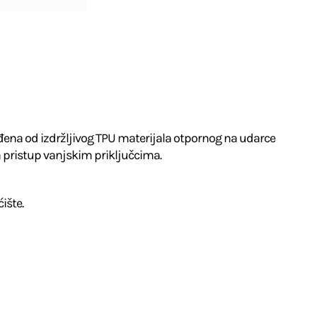
rađena od izdržljivog TPU materijala otpornog na udarce
a pristup vanjskim priključcima.
ište.