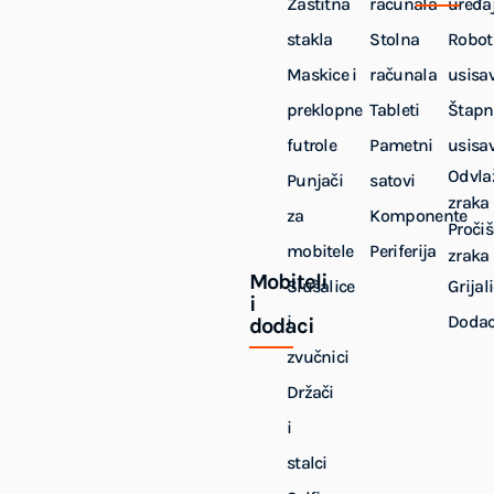
Zaštitna
računala
uređaj
stakla
Stolna
Robot
Maskice i
računala
usisa
preklopne
Tableti
Štapn
futrole
Pametni
usisa
Odvla
Punjači
satovi
zraka
za
Komponente
Pročiš
mobitele
Periferija
zraka
Mobiteli
Slušalice
Grijal
i
i
Dodac
dodaci
zvučnici
Držači
i
stalci