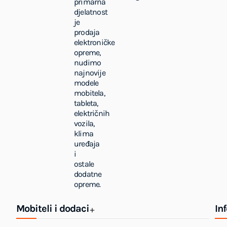
primarna
djelatnost
je
prodaja
elektroničke
opreme,
nudimo
najnovije
modele
mobitela,
tableta,
električnih
vozila,
klima
uređaja
i
ostale
dodatne
opreme.
Mobiteli i dodaci
In
+