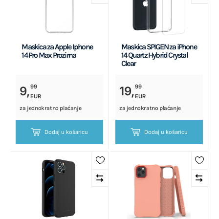
Maskica za Apple Iphone
Maskica SPIGEN za iPhone
14 Pro Max Prozirna
14 Quartz Hybrid Crystal
Clear
99
99
9,
19,
EUR
EUR
za jednokratno plaćanje
za jednokratno plaćanje
Dodaj u košaricu
Dodaj u košaricu