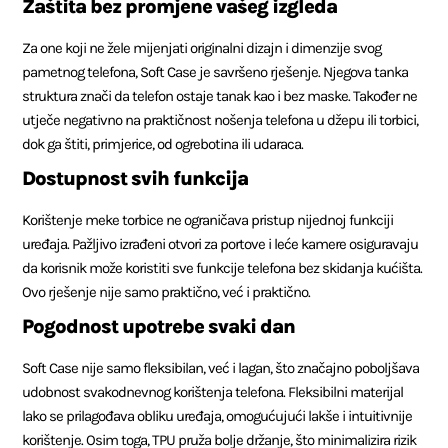
Zaštita bez promjene vašeg izgleda
Za one koji ne žele mijenjati originalni dizajn i dimenzije svog
pametnog telefona, Soft Case je savršeno rješenje. Njegova tanka
struktura znači da telefon ostaje tanak kao i bez maske. Također ne
utječe negativno na praktičnost nošenja telefona u džepu ili torbici,
dok ga štiti, primjerice, od ogrebotina ili udaraca.
Dostupnost svih funkcija
Korištenje meke torbice ne ograničava pristup nijednoj funkciji
uređaja. Pažljivo izrađeni otvori za portove i leće kamere osiguravaju
da korisnik može koristiti sve funkcije telefona bez skidanja kućišta.
Ovo rješenje nije samo praktično, već i praktično.
Pogodnost upotrebe svaki dan
Soft Case nije samo fleksibilan, već i lagan, što značajno poboljšava
udobnost svakodnevnog korištenja telefona. Fleksibilni materijal
lako se prilagođava obliku uređaja, omogućujući lakše i intuitivnije
korištenje. Osim toga, TPU pruža bolje držanje, što minimalizira rizik