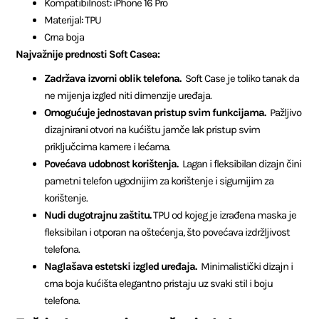
Kompatibilnost: iPhone 16 Pro
Materijal: TPU
Crna boja
Najvažnije prednosti Soft Casea:
Zadržava izvorni oblik telefona.
Soft Case je toliko tanak da
ne mijenja izgled niti dimenzije uređaja.
Omogućuje jednostavan pristup svim funkcijama.
Pažljivo
dizajnirani otvori na kućištu jamče lak pristup svim
priključcima kamere i lećama.
Povećava udobnost korištenja.
Lagan i fleksibilan dizajn čini
pametni telefon ugodnijim za korištenje i sigurnijim za
korištenje.
Nudi dugotrajnu zaštitu.
TPU od kojeg je izrađena maska ​​je
fleksibilan i otporan na oštećenja, što povećava izdržljivost
telefona.
Naglašava estetski izgled uređaja.
Minimalistički dizajn i
crna boja kućišta elegantno pristaju uz svaki stil i boju
telefona.