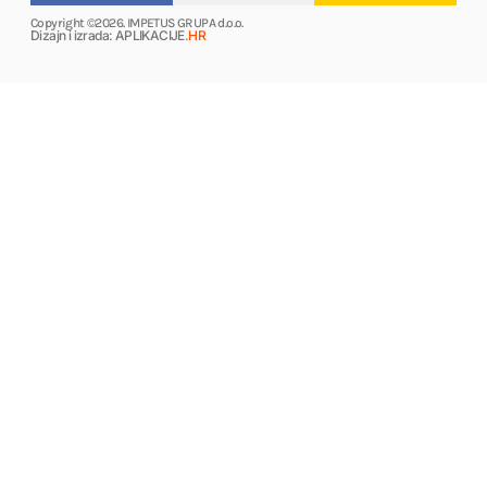
Copyright ©2026. IMPETUS GRUPA d.o.o.
Dizajn i izrada: APLIKACIJE
.HR