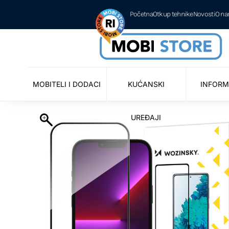
Početna
Otkup tehnike
Novosti
O n
MOBITELI I DODACI
KUĆANSKI
INFORM
UREĐAJI