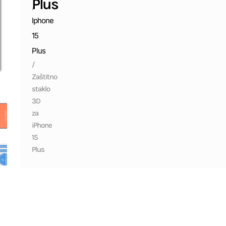
Plus
/
Iphone
15
Plus
/
Zaštitno
staklo
3D
za
iPhone
15
Plus