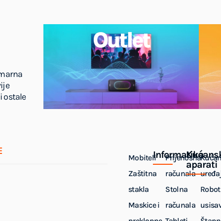
Outlet
imarna
ije
i ostale
E
Informatika
Kućans
Mobiteli
Prijenosna
Kućan
aparati
Zaštitna
računala
uređaj
stakla
Stolna
Robot
Maskice i
računala
usisa
preklopne
Tableti
Štapn