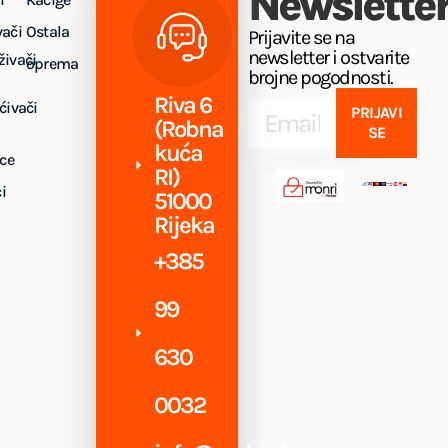
Newslette
vači
Ostala
Prijavite se na
newsletter i ostvarite
živači
oprema
brojne pogodnosti.
Riva 6
ćivači
PRIJAVI
(Robna
SE
kuća
ice
RI)
i
51000
Rijeka
+385
99
630
0032