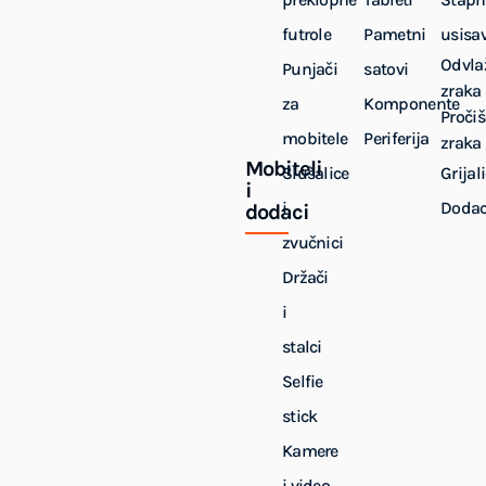
futrole
Pametni
usisa
Odvla
Punjači
satovi
zraka
za
Komponente
Pročiš
mobitele
Periferija
zraka
Mobiteli
Slušalice
Grijal
i
i
Dodac
dodaci
zvučnici
Držači
i
stalci
Selfie
stick
Kamere
i video