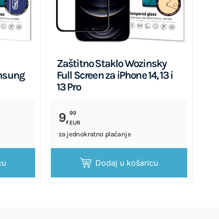
Zaštitno Staklo Wozinsky
amsung
Full Screen za iPhone 14, 13 i
13 Pro
99
9,
EUR
za jednokratno plaćanje
cu
Dodaj u košaricu