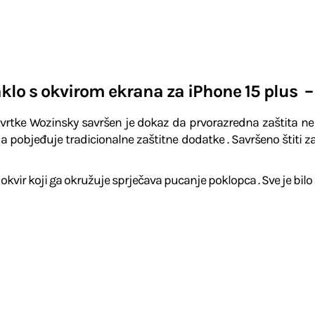
taklo s okvirom ekrana za iPhone 15 plus –
 tvrtke Wozinsky savršen je dokaz da prvorazredna zaštita ne
 pobjeđuje tradicionalne zaštitne dodatke . Savršeno štiti zas
okvir koji ga okružuje sprječava pucanje poklopca . Sve je bilo