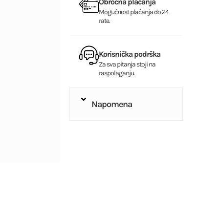
Obročna plaćanja
Mogućnost plaćanja do 24
rate.
Korisnička podrška
Za sva pitanja stoji na
raspolaganju.
Napomena