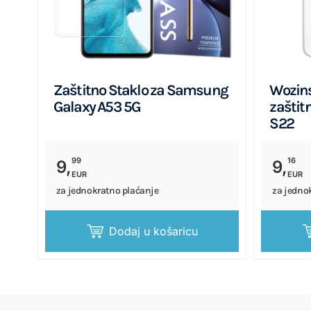
Zaštitno Staklo za Samsung
Wozins
Galaxy A53 5G
zaštit
S22
99
16
9,
9,
EUR
EUR
za jednokratno plaćanje
za jedno
Dodaj u košaricu