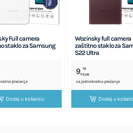
ky Full camera
Wozinsky full camera
no staklo za Samsung
zaštitno staklo za S
S22 Ultra
16
9,
EUR
kratno plaćanje
za jednokratno plaćanje
Dodaj u košaricu
Dodaj u košari