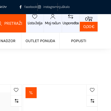
ri.hr
facebook
instagram
njuškalo
0
Lista želja
Moj račun
Usporedba
0,00
€
 NADZOR
OUTLET PONUDA
POPUSTI
%