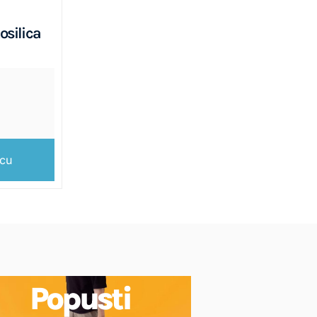
osilica
icu
Popusti