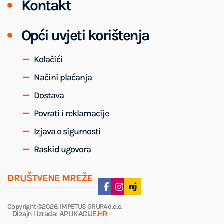
Kontakt
Opći uvjeti korištenja
Kolačići
Načini plaćanja
Dostava
Povrati i reklamacije
Izjava o sigurnosti
Raskid ugovora
DRUŠTVENE MREŽE
Copyright ©2026. IMPETUS GRUPA d.o.o.
Dizajn i izrada: APLIKACIJE
.HR