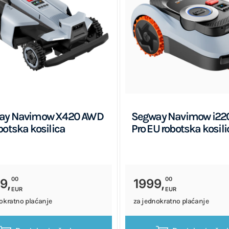
ay Navimow X420 AWD
Segway Navimow i220
botska kosilica
Pro EU robotska kosili
00
00
9,
1999,
EUR
EUR
okratno plaćanje
za jednokratno plaćanje