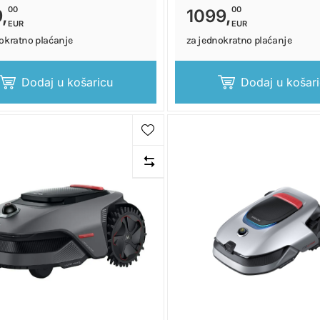
00
00
,
1099,
EUR
EUR
okratno plaćanje
za jednokratno plaćanje
Dodaj u košaricu
Dodaj u košar