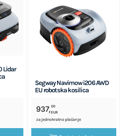
 Lidar
ca
Segway Navimow i206 AWD
EU robotska kosilica
00
937,
EUR
za jednokratno plaćanje