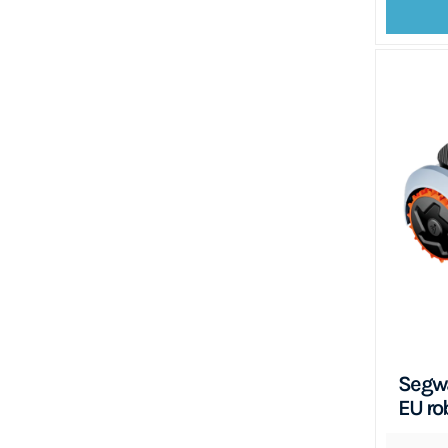
Segwa
EU ro