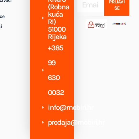
ćivači
PRIJAVI
(Robna
SE
kuća
ice
RI)
i
51000
Rijeka
+385
99
630
0032
info@mobiri.hr
prodaja@mobiri.hr