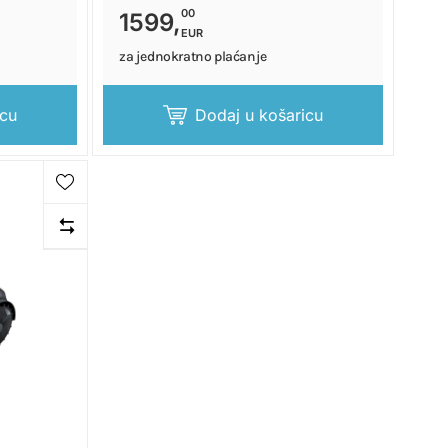
00
1599,
EUR
za jednokratno plaćanje
icu
Dodaj u košaricu