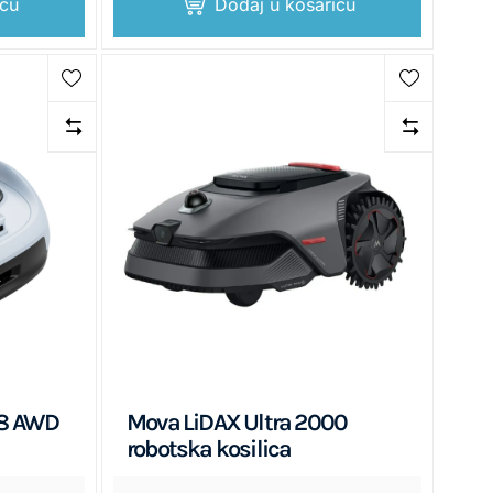
icu
Dodaj u košaricu
08 AWD
Mova LiDAX Ultra 2000
robotska kosilica