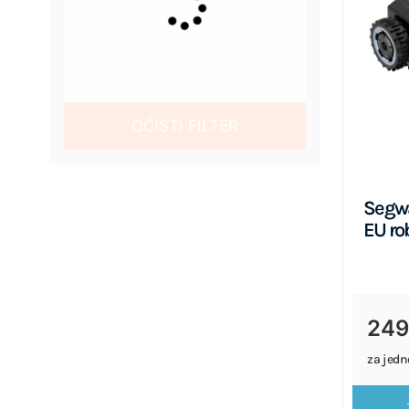
OČISTI FILTER
Segw
EU ro
249
za jedn