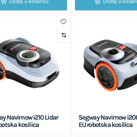
Dodaj u košaricu
Dodaj u košar
y Navimow i210 Lidar
Segway Navimow i2
botska kosilica
EU robotska kosilica