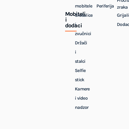
Pročiš
mobitele
Periferija
zraka
Mobiteli
Slušalice
Grijal
i
i
Dodac
dodaci
zvučnici
Držači
i
stalci
Selfie
stick
Kamere
i video
nadzor