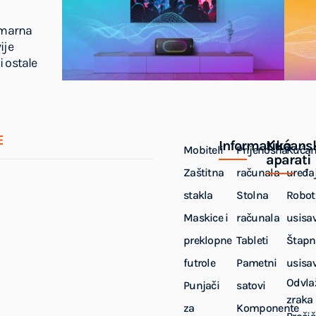
imarna
ije
i ostale
E
Informatika
Kućans
Mobiteli
Prijenosna
Kućan
aparati
Zaštitna
računala
uređaj
stakla
Stolna
Robot
Maskice i
računala
usisa
preklopne
Tableti
Štapn
futrole
Pametni
usisa
Odvla
Punjači
satovi
zraka
za
Komponente