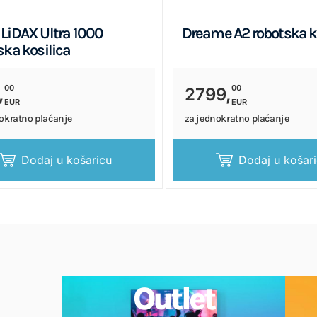
LiDAX Ultra 1000
Dreame A2 robotska k
ska kosilica
00
00
,
2799,
EUR
EUR
okratno plaćanje
za jednokratno plaćanje
Dodaj u košaricu
Dodaj u košar
Outlet