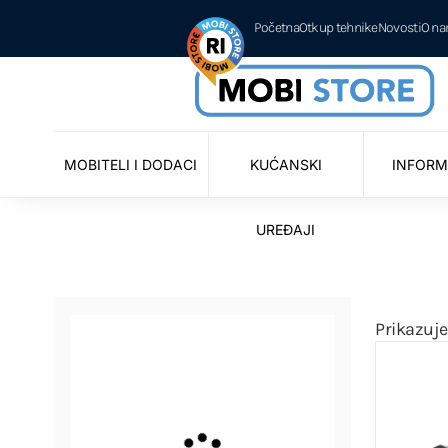
Početna
Otkup tehnike
Novosti
O n
MOBITELI I DODACI
KUĆANSKI
INFORM
UREĐAJI
Prikazuje