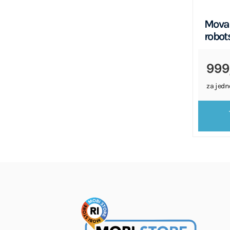
Mova 
robot
999
za jedn