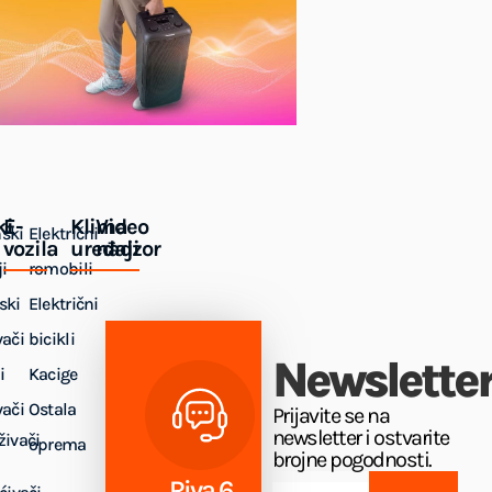
ki
E-
Klima
Video
ski
Električni
vozila
uređaji
nadzor
i
romobili
ski
Električni
vači
bicikli
Newslette
i
Kacige
vači
Ostala
Prijavite se na
newsletter i ostvarite
živači
oprema
brojne pogodnosti.
Riva 6