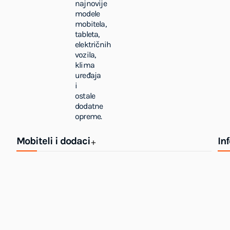
najnovije
modele
mobitela,
tableta,
električnih
vozila,
klima
uređaja
i
ostale
dodatne
opreme.
Mobiteli i dodaci
In
+