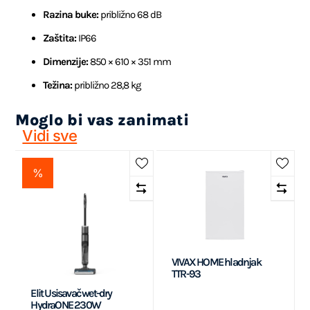
Razina buke:
približno 68 dB
Zaštita:
IP66
Dimenzije:
850 × 610 × 351 mm
Težina:
približno 28,8 kg
Moglo bi vas zanimati
Vidi sve
%
VIVAX HOME hladnjak
TTR-93
Elit Usisavač wet-dry
HydraONE 230W