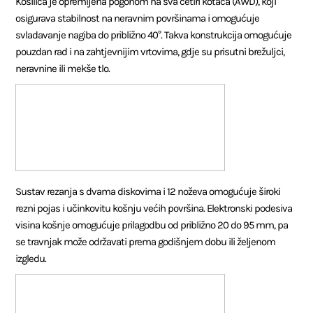
Kosilica je opremljena pogonom na sva četiri kotača (AWD), koji
osigurava stabilnost na neravnim površinama i omogućuje
svladavanje nagiba do približno 40°. Takva konstrukcija omogućuje
pouzdan rad i na zahtjevnijim vrtovima, gdje su prisutni brežuljci,
neravnine ili mekše tlo.
Sustav rezanja s dvama diskovima i 12 noževa omogućuje široki
rezni pojas i učinkovitu košnju većih površina. Elektronski podesiva
visina košnje omogućuje prilagodbu od približno 20 do 95 mm, pa
se travnjak može održavati prema godišnjem dobu ili željenom
izgledu.