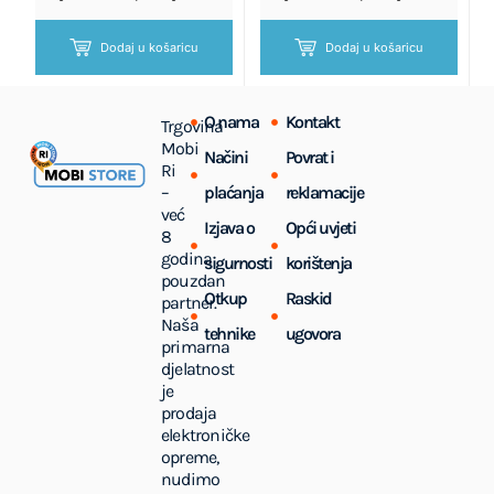
Dodaj u košaricu
Dodaj u košaricu
O nama
Kontakt
Trgovina
Mobi
Načini
Povrat i
Ri
–
plaćanja
reklamacije
već
Izjava o
Opći uvjeti
8
godina
sigurnosti
korištenja
pouzdan
Otkup
Raskid
partner.
Naša
tehnike
ugovora
primarna
djelatnost
je
prodaja
elektroničke
opreme,
nudimo