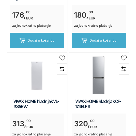
00
00
176,
180,
EUR
EUR
za jednokratno plaćanje
za jednokratno plaćanje
Dodaj u košaricu
Dodaj u košaricu
VIVAX HOME hladnjak VL-
VIVAX HOME hladnjak CF-
235E W
174ELF S
00
00
313,
320,
EUR
EUR
za jednokratno plaćanje
za jednokratno plaćanje