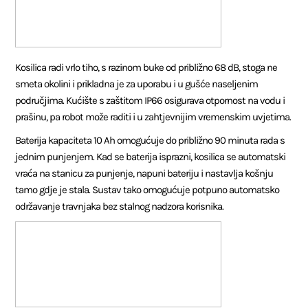
Kosilica radi vrlo tiho, s razinom buke od približno 68 dB, stoga ne
smeta okolini i prikladna je za uporabu i u gušće naseljenim
područjima. Kućište s zaštitom IP66 osigurava otpornost na vodu i
prašinu, pa robot može raditi i u zahtjevnijim vremenskim uvjetima.
Baterija kapaciteta 10 Ah omogućuje do približno 90 minuta rada s
jednim punjenjem. Kad se baterija isprazni, kosilica se automatski
vraća na stanicu za punjenje, napuni bateriju i nastavlja košnju
tamo gdje je stala. Sustav tako omogućuje potpuno automatsko
održavanje travnjaka bez stalnog nadzora korisnika.