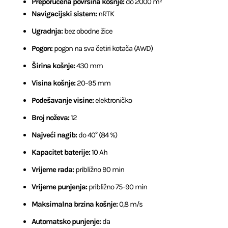
Preporučena površina košnje:
do 2000 m²
Navigacijski sistem:
nRTK
Ugradnja:
bez obodne žice
Pogon:
pogon na sva četiri kotača (AWD)
Širina košnje:
430 mm
Visina košnje:
20–95 mm
Podešavanje visine:
elektroničko
Broj noževa:
12
Najveći nagib:
do 40° (84 %)
Kapacitet baterije:
10 Ah
Vrijeme rada:
približno 90 min
Vrijeme punjenja:
približno 75–90 min
Maksimalna brzina košnje:
0,8 m/s
Automatsko punjenje:
da