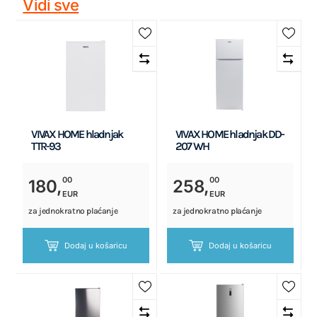
Vidi sve
VIVAX HOME hladnjak
VIVAX HOME hladnjak DD-
TTR-93
207 WH
00
00
180,
258,
EUR
EUR
za jednokratno plaćanje
za jednokratno plaćanje
Dodaj u košaricu
Dodaj u košaricu