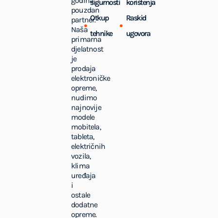
godina
sigurnosti
korištenja
pouzdan
Otkup
Raskid
partner.
Naša
tehnike
ugovora
primarna
djelatnost
je
prodaja
elektroničke
opreme,
nudimo
najnovije
modele
mobitela,
tableta,
električnih
vozila,
klima
uređaja
i
ostale
dodatne
opreme.