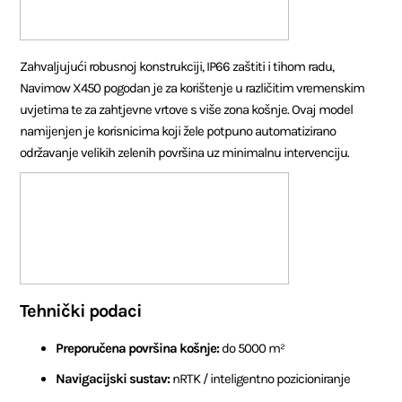
Zahvaljujući robusnoj konstrukciji, IP66 zaštiti i tihom radu,
Navimow X450 pogodan je za korištenje u različitim vremenskim
uvjetima te za zahtjevne vrtove s više zona košnje. Ovaj model
namijenjen je korisnicima koji žele potpuno automatizirano
održavanje velikih zelenih površina uz minimalnu intervenciju.
Tehnički podaci
Preporučena površina košnje:
do 5000 m²
Navigacijski sustav:
nRTK / inteligentno pozicioniranje