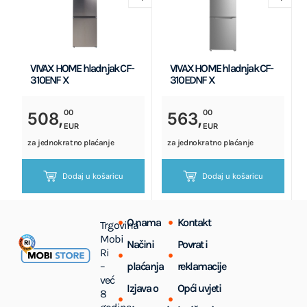
VIVAX HOME hladnjak CF-
VIVAX HOME hladnjak CF-
310ENF X
310EDNF X
00
00
508,
563,
EUR
EUR
za jednokratno plaćanje
za jednokratno plaćanje
Dodaj u košaricu
Dodaj u košaricu
O nama
Kontakt
Trgovina
Mobi
Načini
Povrat i
Ri
–
plaćanja
reklamacije
već
Izjava o
Opći uvjeti
8