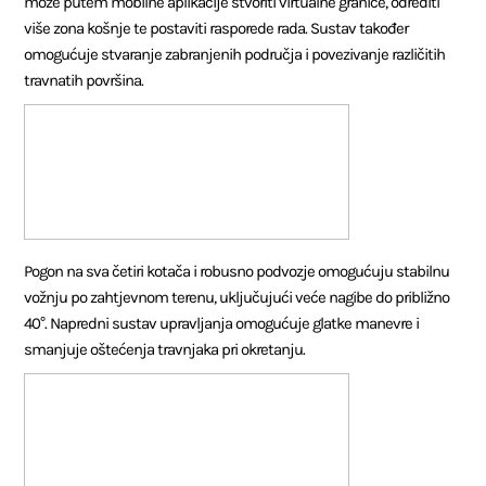
može putem mobilne aplikacije stvoriti virtualne granice, odrediti
više zona košnje te postaviti rasporede rada. Sustav također
omogućuje stvaranje zabranjenih područja i povezivanje različitih
travnatih površina.
Pogon na sva četiri kotača i robusno podvozje omogućuju stabilnu
vožnju po zahtjevnom terenu, uključujući veće nagibe do približno
40°. Napredni sustav upravljanja omogućuje glatke manevre i
smanjuje oštećenja travnjaka pri okretanju.