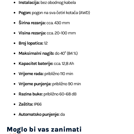
Instalacija:
bez obodnog kabela
Pogon:
pogon na sva četiri kotača (AWD)
Širina rezanja:
cca. 430 mm
Visina rezanja:
cca. 20–100 mm
Broj lopatica:
12
Maksimalni nagib:
do 40° (84 %)
Kapacitet baterije:
cca. 12,8 Ah
Vrijeme rada:
približno 110 min
Vrijeme punjenja:
približno 90 min
Razina buke:
približno 60–68 dB
Zaštita:
IP66
Automatsko punjenje:
da
Moglo bi vas zanimati