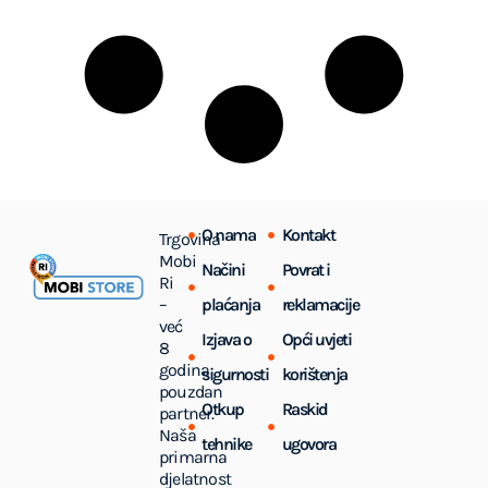
O nama
Kontakt
Trgovina
Mobi
Načini
Povrat i
Ri
–
plaćanja
reklamacije
već
Izjava o
Opći uvjeti
8
godina
sigurnosti
korištenja
pouzdan
Otkup
Raskid
partner.
Naša
tehnike
ugovora
primarna
djelatnost