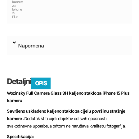
kamere
za
Iphone
15
Plus
Napomena
Detaljni
OPIS
Wozinsky Full Camera Glass 9H kaljeno staklo za iPhone 15 Plus
kameru
Savršeno usklađeno kaljeno staklo za cijelu površinu stražnje
kamere .
Dodatak štiti cijeli objektiv od svih opasnosti
svakodnevne uporabe, a pritom ne narušava kvalitetu fotografija.
Specifikacija: