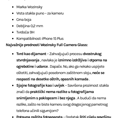
Marka: Wozinsky
Vrsta stakla: puno – za kameru
Crna boja
Debljina: 0,2 mm
Tvrdoća: 9H
Kompatibilnost: iPhone 15 Plus
Najvažnije prednosti Wozinsky Full Camera Glass:
Tvrd kao dijamant
– Zahvaljujući procesu
dvostrukog
stvrdnjavanja
, navlaka je
iznimno izdržljiva i otporna na
ogrebotine i udarce
. Dapače. No, ako ga nekako uspijete
oštetiti, zahvaljujući posebnom zaštitnom sloju,
neće se
raspasti na desetke oštrih, opasnih komada
.
Sjajne fotografije kao i uvijek
– Savršena prozirnost stakla
znači da
praktički nema razlike u fotografijama
snimljenim s poklopcem i bez njega
. A budući da nema
razlike, zašto ne biste kameru svog dragocjenog pametnog
telefona učinili sigurnijom?
Potpuna zaštita fotoaparata
– Dodatak
štiti cijelu površinu