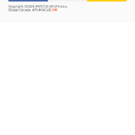
Copyright ©2026. IMPETUS GRUPA d.o.o.
Dizajn i izrada: APLIKACIJE
.HR