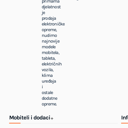
primarna
djelatnost
je
prodaja
elektroničke
opreme,
nudimo
najnovije
modele
mobitela,
tableta,
električnih
vozila,
klima
uređaja
i
ostale
dodatne
opreme.
Mobiteli i dodaci
In
+