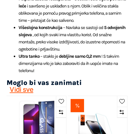
leće
i savršeno je usklađen s njom. Oblik i veličina stakla
oblikovana je pomoću pravog primjerka telefona, a samim
time – pristajat će kao saliveno.
Višeslojna konstrukcija
– Navlaka se sastoji od
5 odvojenih
slojeva
, od kojih svaki ima vlastitu korist. Od snažne
montaže, preko visoke izdržljivosti, do izuzetne otpornosti na
ogrebotine i prljavštinu.
Ultra tanko
– staklo je
debljine samo 0,2 mm
! S takvim
dimenzijama vrlo je lako zaboraviti da ih uopće imate na
telefonu!
Moglo bi vas zanimati
Vidi sve
%