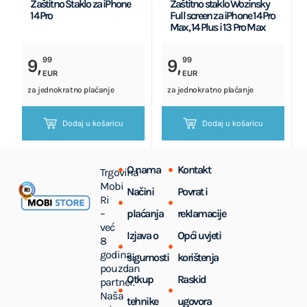
Zaštitno Staklo za iPhone
Zaštitno staklo Wozinsky
14 Pro
Full screen za iPhone 14 Pro
Max, 14 Plus i 13 Pro Max
99
99
9,
9,
EUR
EUR
za jednokratno plaćanje
za jednokratno plaćanje
Dodaj u košaricu
Dodaj u košaricu
O nama
Kontakt
Trgovina
Mobi
Načini
Povrat i
Ri
–
plaćanja
reklamacije
već
Izjava o
Opći uvjeti
8
godina
sigurnosti
korištenja
pouzdan
Otkup
Raskid
partner.
Naša
tehnike
ugovora