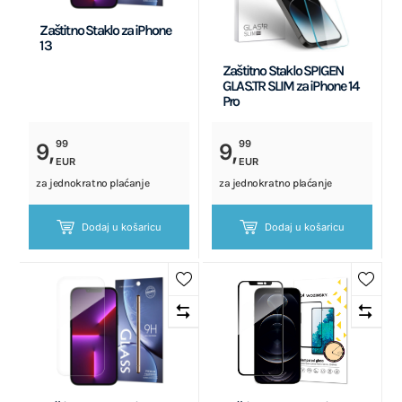
Zaštitno Staklo za iPhone
13
Zaštitno Staklo SPIGEN
GLAS.TR SLIM za iPhone 14
Pro
99
99
9,
9,
EUR
EUR
za jednokratno plaćanje
za jednokratno plaćanje
Dodaj u košaricu
Dodaj u košaricu